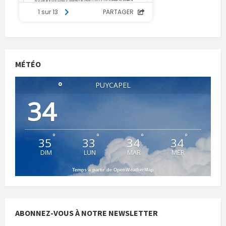
MÉTÉO
°
PUYCAPEL
34
°
°
°
°
35
33
34
34
DIM
LUN
MAR
MER
Temps à partir de OpenWeatherMap
ABONNEZ-VOUS À NOTRE NEWSLETTER