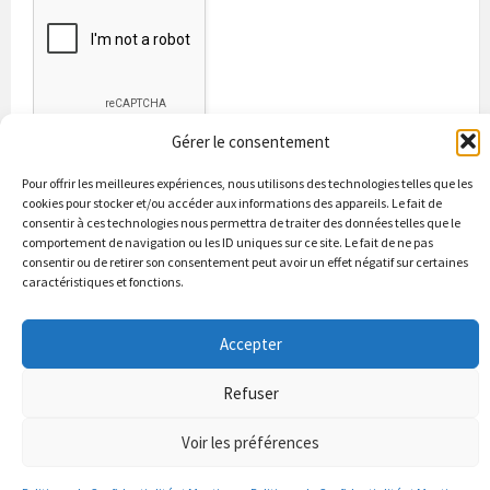
Gérer le consentement
Pour offrir les meilleures expériences, nous utilisons des technologies telles que les
cookies pour stocker et/ou accéder aux informations des appareils. Le fait de
consentir à ces technologies nous permettra de traiter des données telles que le
comportement de navigation ou les ID uniques sur ce site. Le fait de ne pas
consentir ou de retirer son consentement peut avoir un effet négatif sur certaines
caractéristiques et fonctions.
Bienvenue à Puycapel
La municipalité
Actualités
Les Associations
Les bonnes adresses
Un peu d’histoire
Accepter
Contacts & renseignements
Conformité à la loi RGPD
Refuser
© 2026 Site officiel de la commune de Puycapel dans le Cantal
Puycapel.fr utilise des cookies pour améliorer les performance et
Voir les préférences
votre usage du site web. nous présumons de votre accord pour
l'usage de ces cookies cependant vous pouvez le refuser comme la loi