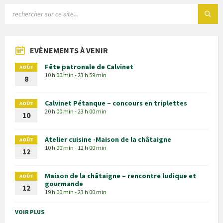
EVÈNEMENTS À VENIR
Fête patronale de Calvinet
AOÛT
10 h 00 min - 23 h 59 min
8
Calvinet Pétanque – concours en triplettes
AOÛT
20 h 00 min - 23 h 00 min
10
Atelier cuisine -Maison de la châtaigne
AOÛT
10 h 00 min - 12 h 00 min
12
Maison de la châtaigne – rencontre ludique et
AOÛT
gourmande
12
19 h 00 min - 23 h 00 min
VOIR PLUS