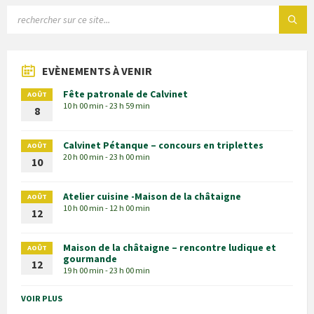
EVÈNEMENTS À VENIR
Fête patronale de Calvinet
AOÛT
10 h 00 min - 23 h 59 min
8
Calvinet Pétanque – concours en triplettes
AOÛT
20 h 00 min - 23 h 00 min
10
Atelier cuisine -Maison de la châtaigne
AOÛT
10 h 00 min - 12 h 00 min
12
Maison de la châtaigne – rencontre ludique et
AOÛT
gourmande
12
19 h 00 min - 23 h 00 min
VOIR PLUS