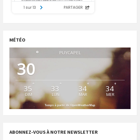
MÉTÉO
°
PUYCAPEL
30
°
°
°
°
35
33
34
34
DIM
LUN
MAR
MER
Temps à partir de OpenWeatherMap
ABONNEZ-VOUS À NOTRE NEWSLETTER