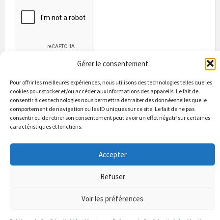
Gérer le consentement
Pour offrir les meilleures expériences, nous utilisons des technologies telles que les
cookies pour stocker et/ou accéder aux informations des appareils. Le fait de
consentir à ces technologies nous permettra de traiter des données telles que le
comportement de navigation ou les ID uniques sur ce site. Le fait de ne pas
consentir ou de retirer son consentement peut avoir un effet négatif sur certaines
caractéristiques et fonctions.
Bienvenue à Puycapel
La municipalité
Actualités
Les Associations
Les bonnes adresses
Un peu d’histoire
Accepter
Contacts & renseignements
Conformité à la loi RGPD
Refuser
© 2026 Site officiel de la commune de Puycapel dans le Cantal
Puycapel.fr utilise des cookies pour améliorer les performance et
Voir les préférences
votre usage du site web. nous présumons de votre accord pour
l'usage de ces cookies cependant vous pouvez le refuser comme la loi