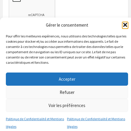
Gérer le consentement
Pour offrir les meilleures expériences, nous utilisons des technologies telles que les
cookies pour stocker et/ou accéder aux informations des appareils. Le fait de
consentir à ces technologies nous permettra de traiter des données telles que le
comportement de navigation ou les ID uniques sur ce site. Le fait de ne pas
consentir ou de retirer son consentement peut avoir un effet négatif sur certaines
caractéristiques et fonctions.
Bienvenue à Puycapel
La municipalité
Actualités
Les Associations
Les bonnes adresses
Un peu d’histoire
Accepter
Contacts & renseignements
Conformité à la loi RGPD
Refuser
© 2026 Site officiel de la commune de Puycapel dans le Cantal
Puycapel.fr utilise des cookies pour améliorer les performance et
Voir les préférences
votre usage du site web. nous présumons de votre accord pour
l'usage de ces cookies cependant vous pouvez le refuser comme la loi
Politique de Confidentialité et Mentions
Politique de Confidentialité et Mentions
le dicte et vous en donne le droit .
J'accepte
légales
légales
politique de confidentialité