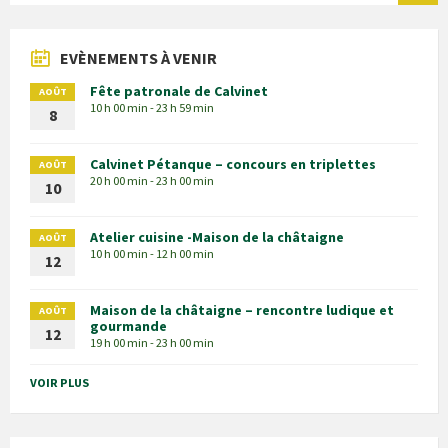
EVÈNEMENTS À VENIR
Fête patronale de Calvinet
AOÛT
10 h 00 min - 23 h 59 min
8
Calvinet Pétanque – concours en triplettes
AOÛT
20 h 00 min - 23 h 00 min
10
Atelier cuisine -Maison de la châtaigne
AOÛT
10 h 00 min - 12 h 00 min
12
Maison de la châtaigne – rencontre ludique et
AOÛT
gourmande
12
19 h 00 min - 23 h 00 min
VOIR PLUS