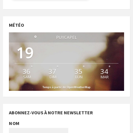
MÉTÉO
°
PUYCAPEL
19
°
°
°
°
36
37
35
34
SAM
DIM
LUN
MAR
Temps à partir de OpenWeatherMap
ABONNEZ-VOUS À NOTRE NEWSLETTER
NOM