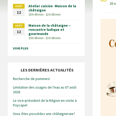
26 
Atelier cuisine -Maison de la
AOÛT
châtaigne
12
10 h 00 min - 12 h 00 min
Maison de la châtaigne –
AOÛT
rencontre ludique et
12
gourmande
19 h 00 min - 23 h 00 min
VOIR PLUS
LES DERNIÈRES ACTUALITÉS
Recherche de pommes!
Limitation des usages de l’eau au 07 août
2026
Le vice-président de la Région en visite à
Puycapel
Vous êtes possédez une châtaigneraie?