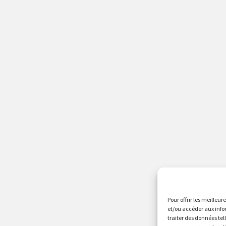
Pour offrir les meilleur
et/ou accéder aux info
traiter des données tel