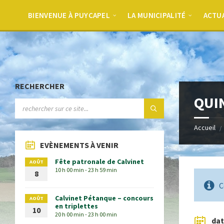
BIENVENUE À PUYCAPEL
LA MUNICIPALITÉ
ACTU
RECHERCHER
QUIN
Accueil
EVÈNEMENTS À VENIR
Fête patronale de Calvinet
AOÛT
10 h 00 min - 23 h 59 min
8
C
Calvinet Pétanque – concours
AOÛT
en triplettes
10
20 h 00 min - 23 h 00 min
da