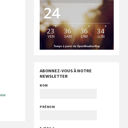
24
°
°
°
°
23
36
36
34
VEN
SAM
DIM
LUN
Temps à partir de OpenWeatherMap
ABONNEZ-VOUS À NOTRE
NEWSLETTER
NOM
oine
PRÉNOM