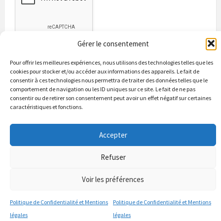
Gérer le consentement
Pour offrir les meilleures expériences, nous utilisons des technologies telles que les
cookies pour stocker et/ou accéder aux informations des appareils. Le fait de
consentir à ces technologies nous permettra de traiter des données telles que le
comportement de navigation ou les ID uniques sur ce site. Le fait de ne pas
consentir ou de retirer son consentement peut avoir un effet négatif sur certaines
caractéristiques et fonctions.
Bienvenue à Puycapel
La municipalité
Actualités
Les Associations
Les bonnes adresses
Un peu d’histoire
Accepter
Contacts & renseignements
Conformité à la loi RGPD
Refuser
© 2026 Site officiel de la commune de Puycapel dans le Cantal
Puycapel.fr utilise des cookies pour améliorer les performance et
Voir les préférences
votre usage du site web. nous présumons de votre accord pour
l'usage de ces cookies cependant vous pouvez le refuser comme la loi
Politique de Confidentialité et Mentions
Politique de Confidentialité et Mentions
le dicte et vous en donne le droit .
J'accepte
légales
légales