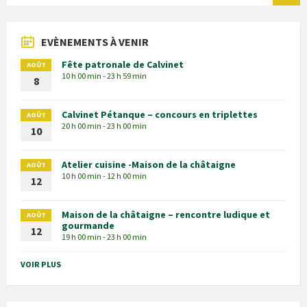
EVÈNEMENTS À VENIR
Fête patronale de Calvinet
AOÛT
10 h 00 min - 23 h 59 min
8
Calvinet Pétanque – concours en triplettes
AOÛT
20 h 00 min - 23 h 00 min
10
Atelier cuisine -Maison de la châtaigne
AOÛT
10 h 00 min - 12 h 00 min
12
Maison de la châtaigne – rencontre ludique et
AOÛT
gourmande
12
19 h 00 min - 23 h 00 min
VOIR PLUS