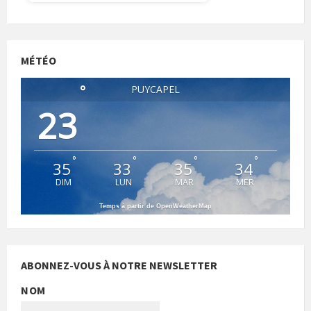
MÉTÉO
°
PUYCAPEL
23
°
°
°
°
35
33
35
34
DIM
LUN
MAR
MER
Temps à partir de OpenWeatherMap
ABONNEZ-VOUS À NOTRE NEWSLETTER
NOM