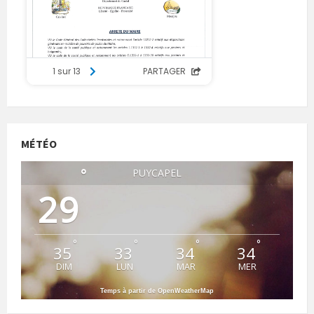
MÉTÉO
°
PUYCAPEL
29
°
°
°
°
35
33
34
34
DIM
LUN
MAR
MER
Temps à partir de OpenWeatherMap