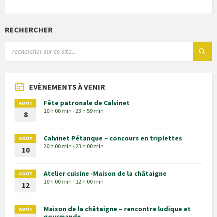
RECHERCHER
EVÈNEMENTS À VENIR
Fête patronale de Calvinet
AOÛT
10 h 00 min - 23 h 59 min
8
Calvinet Pétanque – concours en triplettes
AOÛT
20 h 00 min - 23 h 00 min
10
Atelier cuisine -Maison de la châtaigne
AOÛT
10 h 00 min - 12 h 00 min
12
Maison de la châtaigne – rencontre ludique et
AOÛT
gourmande