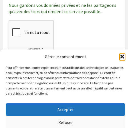
Nous gardons vos données privées et ne les partageons
qu'avec des tiers qui rendent ce service possible.
Gérer le consentement
Pour offrir les meilleures expériences, nous utilisons des technologies telles que les
cookies pour stocker et/ou accéder aux informations des appareils. Le fait de
consentir à ces technologies nous permettra de traiter des données telles que le
comportement de navigation ou les ID uniques sur ce site. Le fait de ne pas
consentir ou de retirer son consentement peut avoir un effet négatif sur certaines
caractéristiques et fonctions.
Bienvenue à Puycapel
La municipalité
Actualités
Accepter
Les Associations
Les bonnes adresses
Un peu d’histoire
Contacts & renseignements
Conformité à la loi RGPD
Refuser
© 2026 Site officiel de la commune de Puycapel dans le Cantal