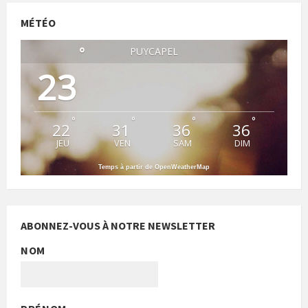
MÉTÉO
°
PUYCAPEL
23
°
°
°
°
22
31
36
36
JEU
VEN
SAM
DIM
Temps à partir de OpenWeatherMap
ABONNEZ-VOUS À NOTRE NEWSLETTER
NOM