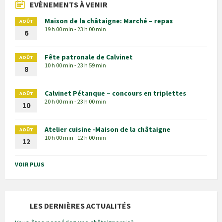
EVÈNEMENTS À VENIR
Maison de la châtaigne: Marché – repas
AOÛT
19 h 00 min - 23 h 00 min
6
Fête patronale de Calvinet
AOÛT
10 h 00 min - 23 h 59 min
8
Calvinet Pétanque – concours en triplettes
AOÛT
20 h 00 min - 23 h 00 min
10
Atelier cuisine -Maison de la châtaigne
AOÛT
10 h 00 min - 12 h 00 min
12
VOIR PLUS
LES DERNIÈRES ACTUALITÉS