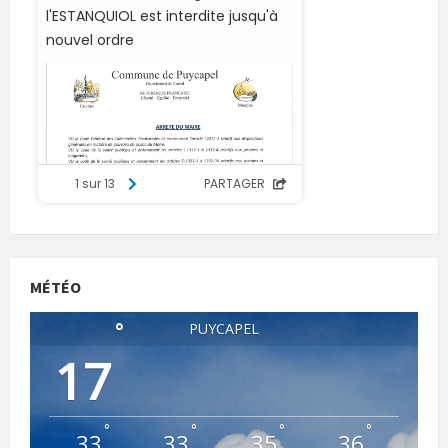
MÉTÉO
°
PUYCAPEL
17
°
°
°
°
33
33
35
36