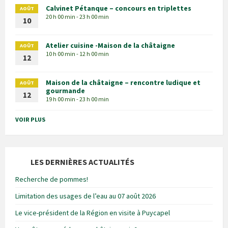
Calvinet Pétanque – concours en triplettes
AOÛT
20 h 00 min - 23 h 00 min
10
Atelier cuisine -Maison de la châtaigne
AOÛT
10 h 00 min - 12 h 00 min
12
Maison de la châtaigne – rencontre ludique et
AOÛT
gourmande
12
19 h 00 min - 23 h 00 min
VOIR PLUS
LES DERNIÈRES ACTUALITÉS
Recherche de pommes!
Limitation des usages de l’eau au 07 août 2026
Le vice-président de la Région en visite à Puycapel