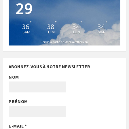
29
°
°
°
°
36
38
34
34
SAM
DIM
LUN
MAR
Temps à partir de OpenWeatherMap
ABONNEZ-VOUS À NOTRE NEWSLETTER
NOM
PRÉNOM
E-MAIL
*