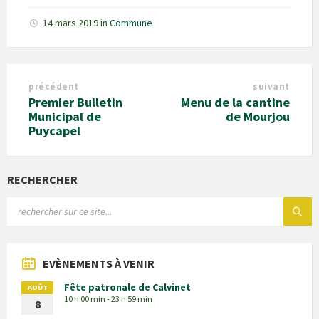
14 mars 2019
in
Commune
précédent
suivant
Premier Bulletin
Menu de la cantine
Municipal de
de Mourjou
Puycapel
RECHERCHER
EVÈNEMENTS À VENIR
Fête patronale de Calvinet
AOÛT
10 h 00 min - 23 h 59 min
8