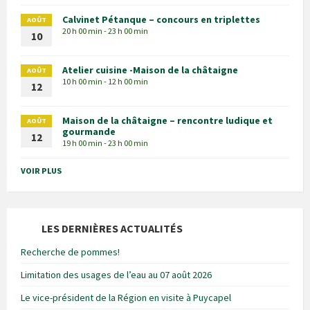
Calvinet Pétanque – concours en triplettes
AOÛT
20 h 00 min - 23 h 00 min
10
Atelier cuisine -Maison de la châtaigne
AOÛT
10 h 00 min - 12 h 00 min
12
Maison de la châtaigne – rencontre ludique et
AOÛT
gourmande
12
19 h 00 min - 23 h 00 min
VOIR PLUS
LES DERNIÈRES ACTUALITÉS
Recherche de pommes!
Limitation des usages de l’eau au 07 août 2026
Le vice-président de la Région en visite à Puycapel