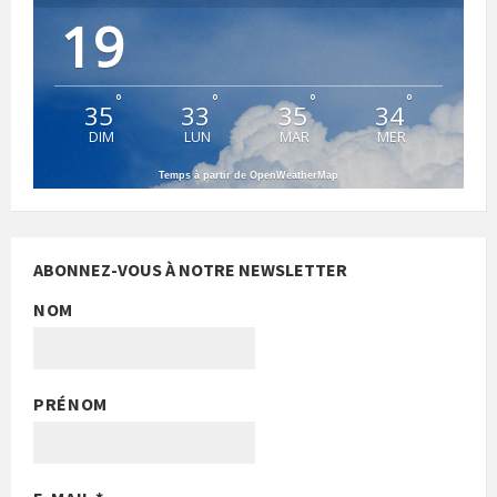
19
°
°
°
°
35
33
35
34
DIM
LUN
MAR
MER
Temps à partir de OpenWeatherMap
ABONNEZ-VOUS À NOTRE NEWSLETTER
NOM
PRÉNOM