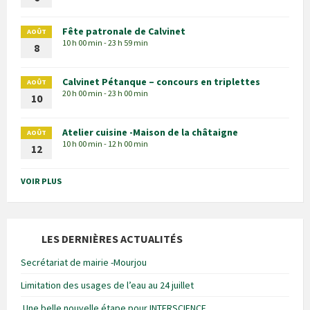
Fête patronale de Calvinet
AOÛT
10 h 00 min - 23 h 59 min
8
Calvinet Pétanque – concours en triplettes
AOÛT
20 h 00 min - 23 h 00 min
10
Atelier cuisine -Maison de la châtaigne
AOÛT
10 h 00 min - 12 h 00 min
12
VOIR PLUS
LES DERNIÈRES ACTUALITÉS
Secrétariat de mairie -Mourjou
Limitation des usages de l’eau au 24 juillet
Une belle nouvelle étape pour INTERSCIENCE