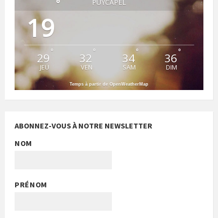
°
PUYCAPEL
19
°
°
°
°
29
32
34
36
JEU
VEN
SAM
DIM
Temps à partir de OpenWeatherMap
ABONNEZ-VOUS À NOTRE NEWSLETTER
NOM
PRÉNOM