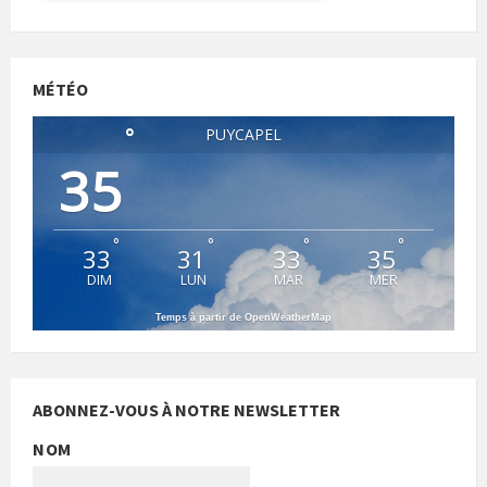
MÉTÉO
°
PUYCAPEL
35
°
°
°
°
33
31
33
35
DIM
LUN
MAR
MER
Temps à partir de OpenWeatherMap
ABONNEZ-VOUS À NOTRE NEWSLETTER
NOM