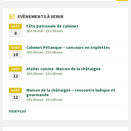
EVÈNEMENTS À VENIR
Fête patronale de Calvinet
AOÛT
10 h 00 min - 23 h 59 min
8
Calvinet Pétanque – concours en triplettes
AOÛT
20 h 00 min - 23 h 00 min
10
Atelier cuisine -Maison de la châtaigne
AOÛT
10 h 00 min - 12 h 00 min
12
Maison de la châtaigne – rencontre ludique et
AOÛT
gourmande
12
19 h 00 min - 23 h 00 min
VOIR PLUS