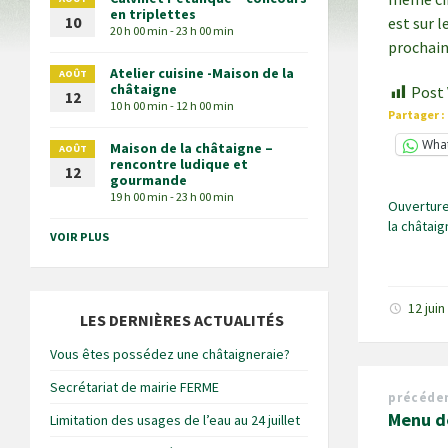
en triplettes
10
est sur l
20 h 00 min - 23 h 00 min
prochain
Atelier cuisine -Maison de la
AOÛT
châtaigne
Post 
12
10 h 00 min - 12 h 00 min
Partager :
Wha
Maison de la châtaigne –
AOÛT
rencontre ludique et
12
gourmande
19 h 00 min - 23 h 00 min
Ouverture
la châtaig
VOIR PLUS
12 jui
LES DERNIÈRES ACTUALITÉS
Vous êtes possédez une châtaigneraie?
Secrétariat de mairie FERME
précéde
Menu d
Limitation des usages de l’eau au 24 juillet