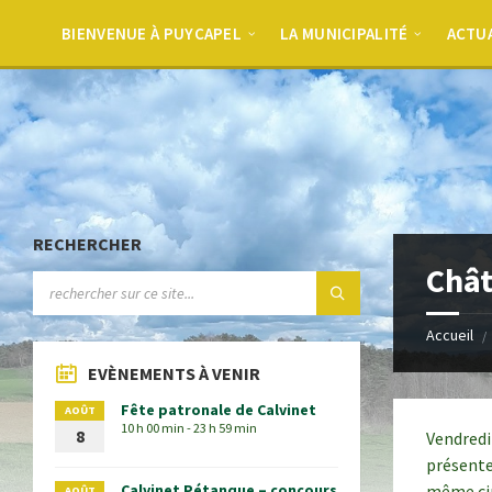
BIENVENUE À PUYCAPEL
LA MUNICIPALITÉ
ACTU
RECHERCHER
Chât
Accueil
EVÈNEMENTS À VENIR
Fête patronale de Calvinet
AOÛT
10 h 00 min - 23 h 59 min
8
Vendredi 
présente
Calvinet Pétanque – concours
même cin
AOÛT