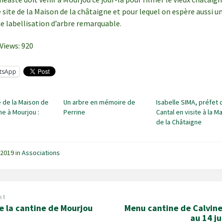
e site de la Maison de la châtaigne et pour lequel on espère aussi u
e labellisation d’arbre remarquable.
Views:
920
tsApp
 de la Maison de
Un arbre en mémoire de
Isabelle SIMA, préfet 
ne à Mourjou :
Perrine
Cantal en visite à la M
de la Châtaigne
n 2019
in
Associations
nt
e la cantine de Mourjou
Menu cantine de Calvine
au 14 j