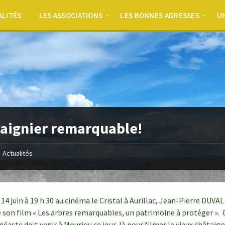
ALITÉS
LES ASSOCIATIONS
LES BONNES ADRESSES
UN
aignier remarquable!
Actualités
14 juin à 19 h 30 au cinéma le Cristal à Aurillac, Jean-Pierre DUVAL
 son film « Les arbres remarquables, un patrimoine à protéger ». 
éaste doit venir à Mourjou ce jour-là pour filmer le vieux châtaign