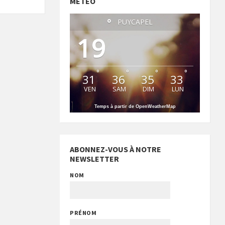
MÉTÉO
°
PUYCAPEL
19
°
°
°
°
31
36
35
33
VEN
SAM
DIM
LUN
Temps à partir de OpenWeatherMap
ABONNEZ-VOUS À NOTRE
NEWSLETTER
NOM
PRÉNOM