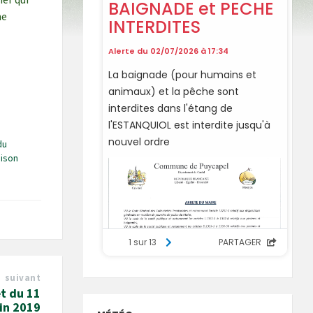
ne
du
aison
suivant
t du 11
uin 2019