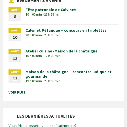
EVÈNEMENTS À VENIR
Fête patronale de Calvinet
AOÛT
10 h 00 min - 23 h 59 min
8
Calvinet Pétanque – concours en triplettes
AOÛT
20 h 00 min - 23 h 00 min
10
Atelier cuisine -Maison de la châtaigne
AOÛT
10 h 00 min - 12 h 00 min
12
Maison de la châtaigne – rencontre ludique et
AOÛT
gourmande
12
19 h 00 min - 23 h 00 min
VOIR PLUS
LES DERNIÈRES ACTUALITÉS
Vous êtes possédez une châtaigneraie?