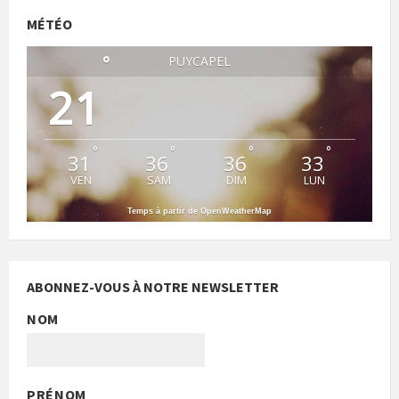
MÉTÉO
°
PUYCAPEL
21
°
°
°
°
31
36
36
33
VEN
SAM
DIM
LUN
Temps à partir de OpenWeatherMap
ABONNEZ-VOUS À NOTRE NEWSLETTER
NOM
PRÉNOM