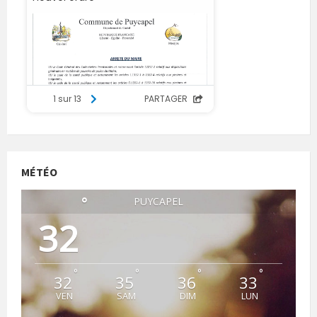
MÉTÉO
°
PUYCAPEL
32
°
°
°
°
32
35
36
33
VEN
SAM
DIM
LUN