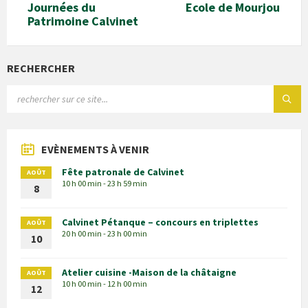
Journées du
Ecole de Mourjou
Patrimoine Calvinet
RECHERCHER
EVÈNEMENTS À VENIR
Fête patronale de Calvinet
AOÛT
10 h 00 min - 23 h 59 min
8
Calvinet Pétanque – concours en triplettes
AOÛT
20 h 00 min - 23 h 00 min
10
Atelier cuisine -Maison de la châtaigne
AOÛT
10 h 00 min - 12 h 00 min
12