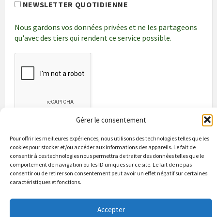
NEWSLETTER QUOTIDIENNE
Nous gardons vos données privées et ne les partageons
qu'avec des tiers qui rendent ce service possible.
Gérer le consentement
Pour offrir les meilleures expériences, nous utilisons des technologies telles que les
cookies pour stocker et/ou accéder aux informations des appareils. Le fait de
consentir à ces technologies nous permettra de traiter des données telles que le
comportement de navigation ou les ID uniques sur ce site. Le fait de ne pas
consentir ou de retirer son consentement peut avoir un effet négatif sur certaines
caractéristiques et fonctions.
Bienvenue à Puycapel
La municipalité
Actualités
Les Associations
Les bonnes adresses
Un peu d’histoire
Accepter
Contacts & renseignements