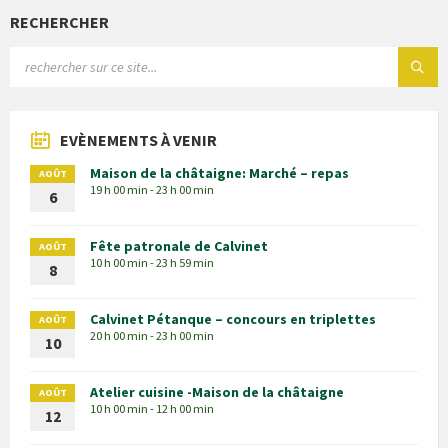
RECHERCHER
EVÈNEMENTS À VENIR
Maison de la châtaigne: Marché – repas
AOÛT
19 h 00 min - 23 h 00 min
6
Fête patronale de Calvinet
AOÛT
10 h 00 min - 23 h 59 min
8
Calvinet Pétanque – concours en triplettes
AOÛT
20 h 00 min - 23 h 00 min
10
Atelier cuisine -Maison de la châtaigne
AOÛT
10 h 00 min - 12 h 00 min
12