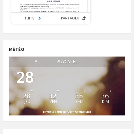
MÉTÉO
°
PUYCAPEL
28
°
°
°
°
28
32
35
36
JEU
VEN
SAM
DIM
Temps à partir de OpenWeatherMap