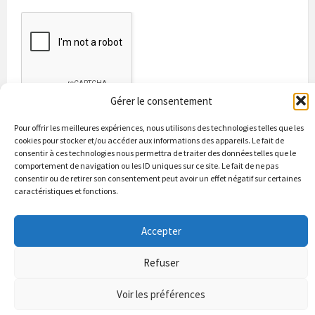
Gérer le consentement
Pour offrir les meilleures expériences, nous utilisons des technologies telles que les
cookies pour stocker et/ou accéder aux informations des appareils. Le fait de
consentir à ces technologies nous permettra de traiter des données telles que le
comportement de navigation ou les ID uniques sur ce site. Le fait de ne pas
consentir ou de retirer son consentement peut avoir un effet négatif sur certaines
caractéristiques et fonctions.
Bienvenue à Puycapel
La municipalité
Actualités
Accepter
Les Associations
Les bonnes adresses
Un peu d’histoire
Contacts & renseignements
Conformité à la loi RGPD
Refuser
© 2026 Site officiel de la commune de Puycapel dans le Cantal
Puycapel.fr utilise des cookies pour améliorer les performance et
Voir les préférences
votre usage du site web. nous présumons de votre accord pour