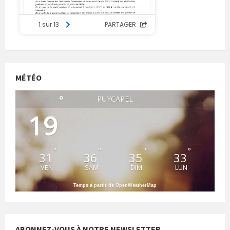
MÉTÉO
°
PUYCAPEL
19
°
°
°
°
31
36
35
33
VEN
SAM
DIM
LUN
Temps à partir de OpenWeatherMap
ABONNEZ-VOUS À NOTRE NEWSLETTER