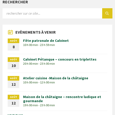
RECHERCHER
EVÈNEMENTS À VENIR
Fête patronale de Calvinet
AOÛT
10 h 00 min - 23 h 59 min
8
Calvinet Pétanque – concours en triplettes
AOÛT
20 h 00 min - 23 h 00 min
10
Atelier cuisine -Maison de la châtaigne
AOÛT
10 h 00 min - 12 h 00 min
12
Maison de la châtaigne – rencontre ludique et
AOÛT
gourmande
12
19 h 00 min - 23 h 00 min