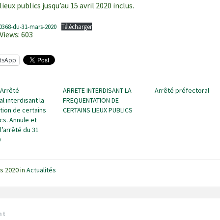
lieux publics jusqu’au 15 avril 2020 inclus.
0368-du-31-mars-2020
Télécharger
Views:
603
tsApp
 Arrêté
ARRETE INTERDISANT LA
Arrêté préfectoral
l interdisant la
FREQUENTATION DE
tion de certains
CERTAINS LIEUX PUBLICS
ics. Annule et
l’arrêté du 31
0
rs 2020
in
Actualités
nt