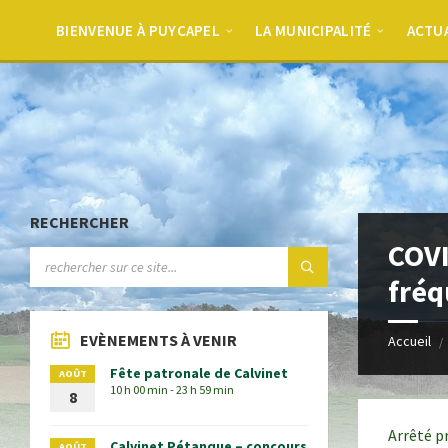
BIENVENUE À PUYCAPEL
LA MUNICIPALITÉ
ACTU
RECHERCHER
COVI
fréq
EVÈNEMENTS À VENIR
Accueil
Fête patronale de Calvinet
AOÛT
10 h 00 min - 23 h 59 min
8
Arrêté p
Calvinet Pétanque – concours
AOÛT