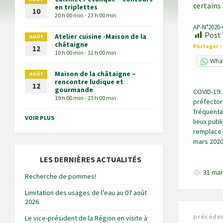
certains 
en triplettes
10
20 h 00 min - 23 h 00 min
AP-N°2020-
Post 
Atelier cuisine -Maison de la
AOÛT
châtaigne
Partager :
12
10 h 00 min - 12 h 00 min
Wha
Maison de la châtaigne –
AOÛT
rencontre ludique et
12
gourmande
COVID-19:
19 h 00 min - 23 h 00 min
préfectora
fréquenta
VOIR PLUS
lieux publ
remplace 
mars 202
LES DERNIÈRES ACTUALITÉS
31 ma
Recherche de pommes!
Limitation des usages de l’eau au 07 août
2026
précéde
Le vice-président de la Région en visite à