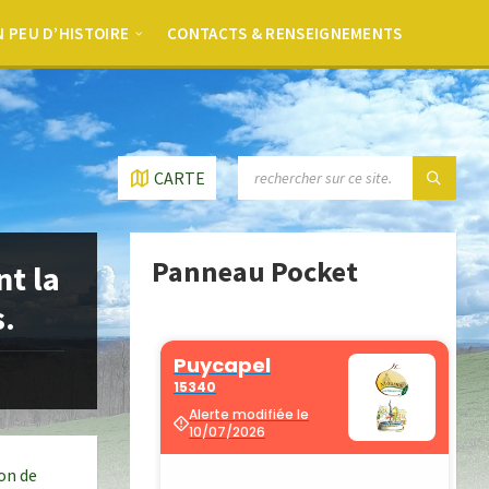
 PEU D’HISTOIRE
CONTACTS & RENSEIGNEMENTS
CARTE
Panneau Pocket
nt la
s.
on de