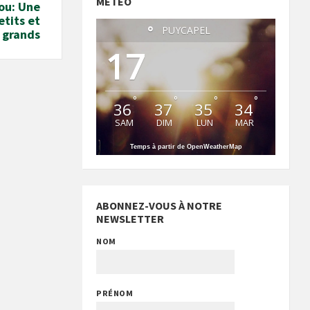
MÉTÉO
ou: Une
etits et
°
PUYCAPEL
grands
17
°
°
°
°
36
37
35
34
SAM
DIM
LUN
MAR
Temps à partir de OpenWeatherMap
ABONNEZ-VOUS À NOTRE
NEWSLETTER
NOM
PRÉNOM