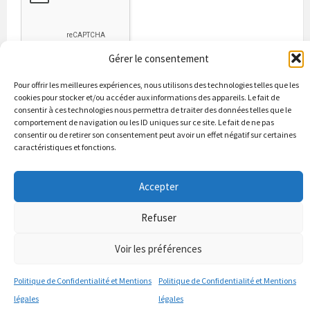
Gérer le consentement
Pour offrir les meilleures expériences, nous utilisons des technologies telles que les
cookies pour stocker et/ou accéder aux informations des appareils. Le fait de
consentir à ces technologies nous permettra de traiter des données telles que le
comportement de navigation ou les ID uniques sur ce site. Le fait de ne pas
consentir ou de retirer son consentement peut avoir un effet négatif sur certaines
caractéristiques et fonctions.
Bienvenue à Puycapel
La municipalité
Actualités
Les Associations
Les bonnes adresses
Un peu d’histoire
Accepter
Contacts & renseignements
Conformité à la loi RGPD
Refuser
© 2026 Site officiel de la commune de Puycapel dans le Cantal
Puycapel.fr utilise des cookies pour améliorer les performance et
Voir les préférences
votre usage du site web. nous présumons de votre accord pour
l'usage de ces cookies cependant vous pouvez le refuser comme la loi
Politique de Confidentialité et Mentions
Politique de Confidentialité et Mentions
le dicte et vous en donne le droit .
J'accepte
légales
légales
politique de confidentialité