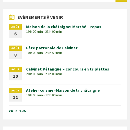
EVÈNEMENTS À VENIR
Maison de la châtaigne: Marché – repas
AOÛT
19 h 00 min - 23 h 00 min
6
Fête patronale de Calvinet
AOÛT
10 h 00 min - 23 h 59 min
8
Calvinet Pétanque – concours en triplettes
AOÛT
20 h 00 min - 23 h 00 min
10
Atelier cuisine -Maison de la châtaigne
AOÛT
10 h 00 min - 12 h 00 min
12
VOIR PLUS