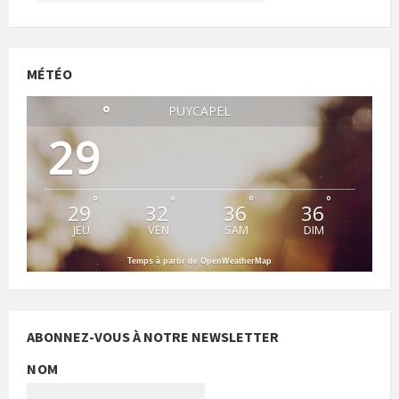
MÉTÉO
°
PUYCAPEL
29
°
°
°
°
29
32
36
36
JEU
VEN
SAM
DIM
Temps à partir de OpenWeatherMap
ABONNEZ-VOUS À NOTRE NEWSLETTER
NOM