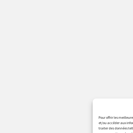
Pour offrir les meilleur
et/ou accéder aux info
traiter des données tel