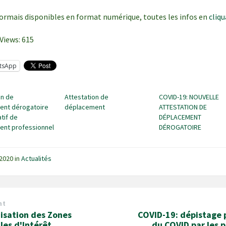
ormais disponibles en format numérique, toutes les infos en
cliqu
Views:
615
tsApp
on de
Attestation de
COVID-19: NOUVELLE
ent dérogatoire
déplacement
ATTESTATION DE
atif de
DÉPLACEMENT
ent professionnel
DÉROGATOIRE
l 2020
in
Actualités
nt
isation des Zones
COVID-19: dépistage 
les d'Intérêt
du COVID par les 