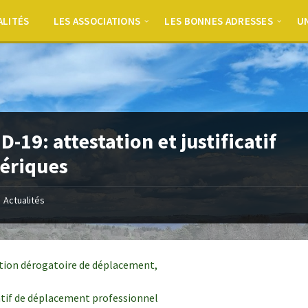
ALITÉS
LES ASSOCIATIONS
LES BONNES ADRESSES
UN
D-19: attestation et justificatif
ériques
Actualités
tion dérogatoire de déplacement,
catif de déplacement professionnel