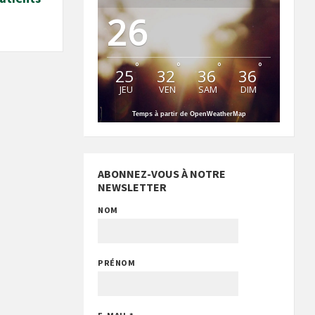
26
°
°
°
°
25
32
36
36
JEU
VEN
SAM
DIM
Temps à partir de OpenWeatherMap
ABONNEZ-VOUS À NOTRE
NEWSLETTER
NOM
PRÉNOM