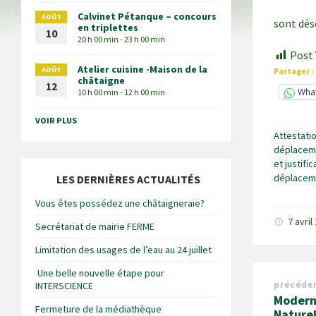
Calvinet Pétanque – concours
AOÛT
sont dés
en triplettes
10
20 h 00 min - 23 h 00 min
Post 
Atelier cuisine -Maison de la
AOÛT
Partager :
châtaigne
12
Wha
10 h 00 min - 12 h 00 min
VOIR PLUS
Attestati
déplacem
et justific
déplacem
LES DERNIÈRES ACTUALITÉS
Vous êtes possédez une châtaigneraie?
7 avri
Secrétariat de mairie FERME
Limitation des usages de l’eau au 24 juillet
Une belle nouvelle étape pour
précéde
INTERSCIENCE
Modern
Fermeture de la médiathèque
Naturel