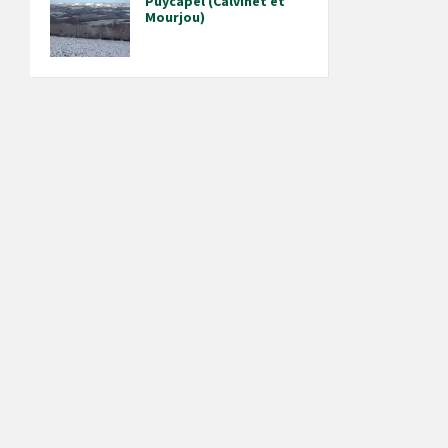
Puycapel (Calvinet et
Mourjou)