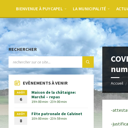
BIENVENUE À PUYCAPEL
LA MUNICIPALITÉ
ACTU
RECHERCHER
COVI
num
EVÈNEMENTS À VENIR
Accueil
Maison de la châtaigne:
AOÛT
Marché – repas
6
19 h 00 min - 23 h 00 min
-attesta
Fête patronale de Calvinet
AOÛT
10 h 00 min - 23 h 59 min
8
-justifi