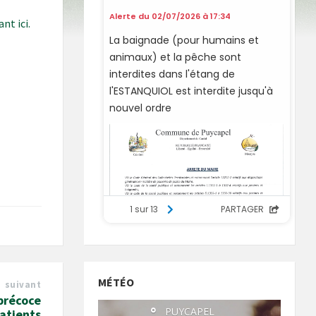
ant ici.
MÉTÉO
suivant
précoce
°
PUYCAPEL
patients