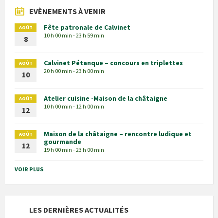
EVÈNEMENTS À VENIR
Fête patronale de Calvinet
AOÛT
10 h 00 min - 23 h 59 min
8
Calvinet Pétanque – concours en triplettes
AOÛT
20 h 00 min - 23 h 00 min
10
Atelier cuisine -Maison de la châtaigne
AOÛT
10 h 00 min - 12 h 00 min
12
Maison de la châtaigne – rencontre ludique et
AOÛT
gourmande
12
19 h 00 min - 23 h 00 min
VOIR PLUS
LES DERNIÈRES ACTUALITÉS