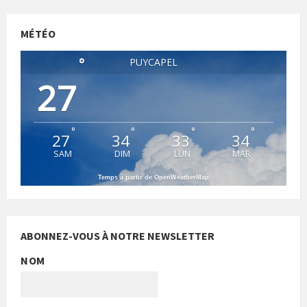
MÉTÉO
°
PUYCAPEL
27
°
°
°
°
27
34
33
34
SAM
DIM
LUN
MAR
Temps à partir de OpenWeatherMap
ABONNEZ-VOUS À NOTRE NEWSLETTER
NOM