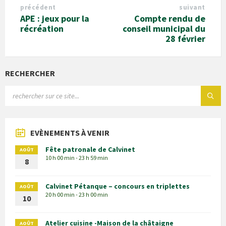
précédent
suivant
APE : jeux pour la
Compte rendu de
récréation
conseil municipal du
28 février
RECHERCHER
EVÈNEMENTS À VENIR
Fête patronale de Calvinet
AOÛT
10 h 00 min - 23 h 59 min
8
Calvinet Pétanque – concours en triplettes
AOÛT
20 h 00 min - 23 h 00 min
10
Atelier cuisine -Maison de la châtaigne
AOÛT