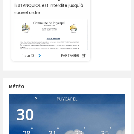
MÉTÉO
°
PUYCAPEL
30
°
°
°
°
28
31
33
35