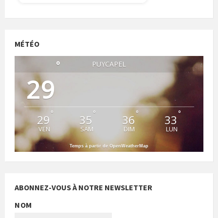
MÉTÉO
°
PUYCAPEL
29
°
°
°
°
29
35
36
33
VEN
SAM
DIM
LUN
Temps à partir de OpenWeatherMap
ABONNEZ-VOUS À NOTRE NEWSLETTER
NOM