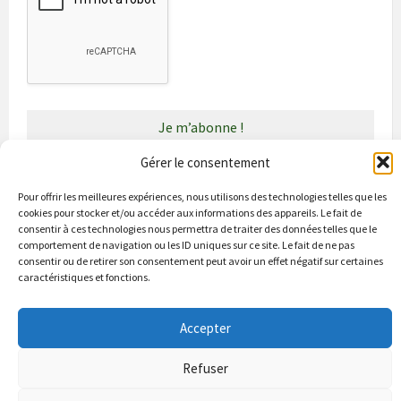
Gérer le consentement
Pour offrir les meilleures expériences, nous utilisons des technologies telles que les
cookies pour stocker et/ou accéder aux informations des appareils. Le fait de
Bienvenue à Puycapel
La municipalité
Actualités
consentir à ces technologies nous permettra de traiter des données telles que le
Les Associations
Les bonnes adresses
Un peu d’histoire
comportement de navigation ou les ID uniques sur ce site. Le fait de ne pas
Contacts & renseignements
consentir ou de retirer son consentement peut avoir un effet négatif sur certaines
caractéristiques et fonctions.
© 2026 Site officiel de la commune de Puycapel dans le Cantal
Accepter
Conformité à la loi RGPD
Refuser