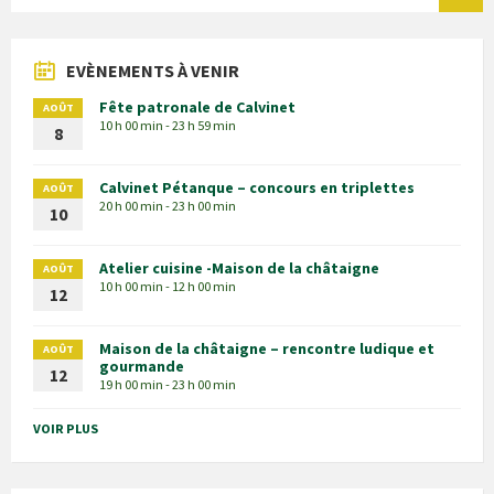
EVÈNEMENTS À VENIR
Fête patronale de Calvinet
AOÛT
10 h 00 min - 23 h 59 min
8
Calvinet Pétanque – concours en triplettes
AOÛT
20 h 00 min - 23 h 00 min
10
Atelier cuisine -Maison de la châtaigne
AOÛT
10 h 00 min - 12 h 00 min
12
Maison de la châtaigne – rencontre ludique et
AOÛT
gourmande
12
19 h 00 min - 23 h 00 min
VOIR PLUS