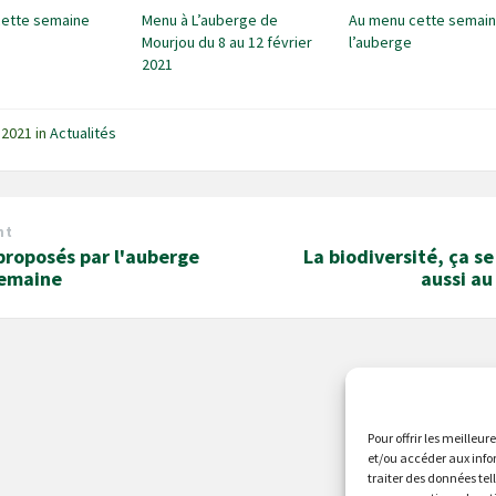
cette semaine
Menu à L’auberge de
Au menu cette semain
Mourjou du 8 au 12 février
l’auberge
2021
 2021
in
Actualités
nt
proposés par l'auberge
La biodiversité, ça se
semaine
aussi au 
Pour offrir les meilleur
et/ou accéder aux info
traiter des données tel