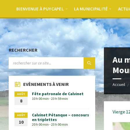
BIENVENUE À PUYCAPEL
LA MUNICIPALITÉ
ACTU
RECHERCHER
Au m
Mou
EVÈNEMENTS À VENIR
Accueil
Fête patronale de Calvinet
AOÛT
10 h 00 min - 23 h 59 min
8
Vierge 1
Calvinet Pétanque – concours
AOÛT
en triplettes
10
20 h 00 min - 23 h 00 min