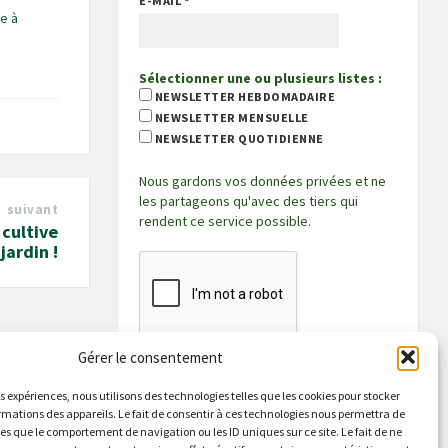
E-MAIL
*
e à
Sélectionner une ou plusieurs listes :
NEWSLETTER HEBDOMADAIRE
NEWSLETTER MENSUELLE
NEWSLETTER QUOTIDIENNE
Nous gardons vos données privées et ne
les partageons qu'avec des tiers qui
suivant
rendent ce service possible.
 cultive
jardin !
Gérer le consentement
es expériences, nous utilisons des technologies telles que les cookies pour stocker
rmations des appareils. Le fait de consentir à ces technologies nous permettra de
les que le comportement de navigation ou les ID uniques sur ce site. Le fait de ne