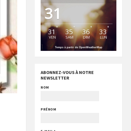
31
°
°
°
°
31
35
36
33
VEN
SAM
DIM
LUN
Temps à partir de OpenWeatherMap
ABONNEZ-VOUS À NOTRE
NEWSLETTER
NOM
PRÉNOM