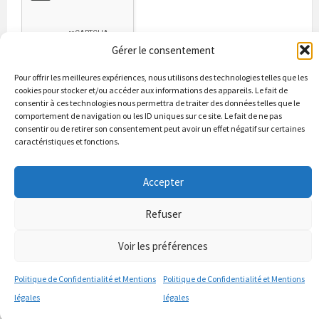
Gérer le consentement
Pour offrir les meilleures expériences, nous utilisons des technologies telles que les
cookies pour stocker et/ou accéder aux informations des appareils. Le fait de
consentir à ces technologies nous permettra de traiter des données telles que le
comportement de navigation ou les ID uniques sur ce site. Le fait de ne pas
consentir ou de retirer son consentement peut avoir un effet négatif sur certaines
caractéristiques et fonctions.
Bienvenue à Puycapel
La municipalité
Actualités
Accepter
Les Associations
Les bonnes adresses
Un peu d’histoire
Contacts & renseignements
Refuser
© 2026 Site officiel de la commune de Puycapel dans le Cantal
Voir les préférences
Politique de Confidentialité et Mentions
Politique de Confidentialité et Mentions
légales
légales