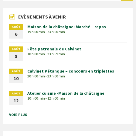
EVÈNEMENTS À VENIR
Maison de la châtaigne: Marché – repas
AOÛT
19 h 00 min - 23 h 00 min
6
Fête patronale de Calvinet
AOÛT
10 h 00 min - 23 h 59 min
8
Calvinet Pétanque – concours en triplettes
AOÛT
20 h 00 min - 23 h 00 min
10
Atelier cuisine -Maison de la châtaigne
AOÛT
10 h 00 min - 12 h 00 min
12
VOIR PLUS