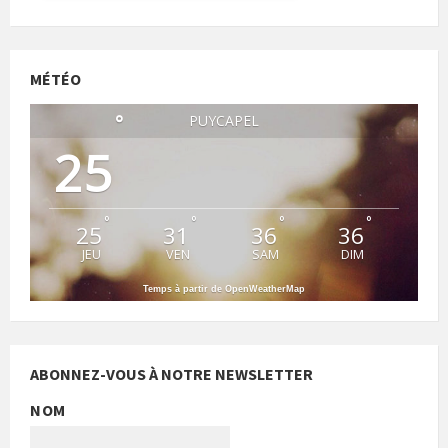
MÉTÉO
°
PUYCAPEL
25
°
°
°
°
25
31
36
36
JEU
VEN
SAM
DIM
Temps à partir de OpenWeatherMap
ABONNEZ-VOUS À NOTRE NEWSLETTER
NOM