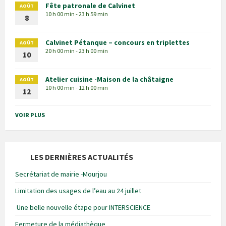
Fête patronale de Calvinet
AOÛT
10 h 00 min - 23 h 59 min
8
Calvinet Pétanque – concours en triplettes
AOÛT
20 h 00 min - 23 h 00 min
10
Atelier cuisine -Maison de la châtaigne
AOÛT
10 h 00 min - 12 h 00 min
12
VOIR PLUS
LES DERNIÈRES ACTUALITÉS
Secrétariat de mairie -Mourjou
Limitation des usages de l’eau au 24 juillet
Une belle nouvelle étape pour INTERSCIENCE
Fermeture de la médiathèque