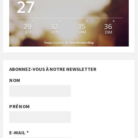
27
°
°
°
°
29
32
35
36
JEU
VEN
SAM
DIM
Temps à partir de OpenWeatherMap
ABONNEZ-VOUS À NOTRE NEWSLETTER
NOM
PRÉNOM
E-MAIL
*