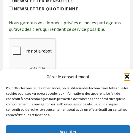
NEWSLETTER MENSUELLE
NEWSLETTER QUOTIDIENNE
Nous gardons vos données privées et ne les partageons
qu'avec des tiers qui rendent ce service possible.
Gérer le consentement
Pour offrir les meilleures expériences, nous utilisons des technologies telles que les
cookies pour stocker et/ou accéder aux informations des appareils. Le fait de
consentir à ces technologies nous permettra de traiter des données telles que le
comportement de navigation ou les ID uniques sur ce site. Le fait de ne pas
consentir ou de retirer son consentement peut avoir un effet négatif sur certaines
caractéristiques et fonctions.
Bienvenue à Puycapel
La municipalité
Actualités
Accepter
Les Associations
Les bonnes adresses
Un peu d’histoire