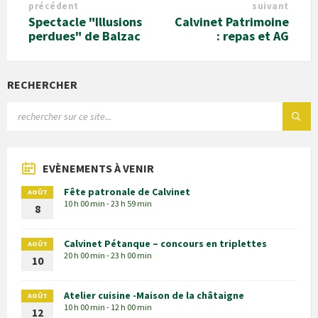
précédent
suivant
Spectacle "Illusions
Calvinet Patrimoine
perdues" de Balzac
: repas et AG
RECHERCHER
EVÈNEMENTS À VENIR
Fête patronale de Calvinet
AOÛT
10 h 00 min - 23 h 59 min
8
Calvinet Pétanque – concours en triplettes
AOÛT
20 h 00 min - 23 h 00 min
10
Atelier cuisine -Maison de la châtaigne
AOÛT
10 h 00 min - 12 h 00 min
12