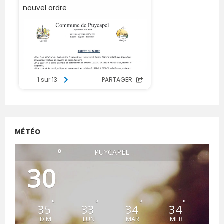
MÉTÉO
°
PUYCAPEL
30
°
°
°
°
35
33
34
34
DIM
LUN
MAR
MER