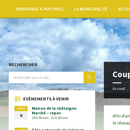
BIENVENUE À PUYCAPEL
LA MUNICIPALITÉ
ACTU
RECHERCHER
Coup
Accueil
EVÈNEMENTS À VENIR
Maison de la châtaigne:
AOÛT
Marché – repas
6
Afin d’am
19 h 00 min - 23 h 00 min
le résea