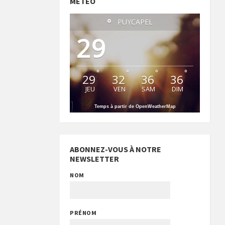
MÉTÉO
°
PUYCAPEL
29
°
°
°
°
29
32
36
36
JEU
VEN
SAM
DIM
Temps à partir de OpenWeatherMap
ABONNEZ-VOUS À NOTRE
NEWSLETTER
NOM
PRÉNOM