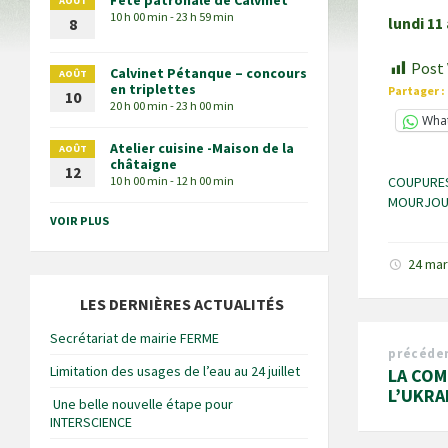
Fête patronale de Calvinet
AOÛT
10 h 00 min - 23 h 59 min
lundi 11
8
Post 
Calvinet Pétanque – concours
AOÛT
en triplettes
Partager :
10
20 h 00 min - 23 h 00 min
Wha
Atelier cuisine -Maison de la
AOÛT
châtaigne
12
10 h 00 min - 12 h 00 min
COUPURES
MOURJO
VOIR PLUS
24 ma
LES DERNIÈRES ACTUALITÉS
Secrétariat de mairie FERME
précéde
Limitation des usages de l’eau au 24 juillet
LA COM
L’UKRA
Une belle nouvelle étape pour
INTERSCIENCE