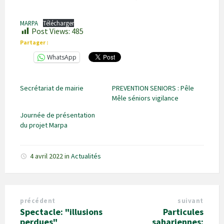
MARPA
Télécharger
Post Views:
485
Partager :
WhatsApp
Secrétariat de mairie
PREVENTION SENIORS : Pêle
Mêle séniors vigilance
Journée de présentation
du projet Marpa
4 avril 2022
in
Actualités
précédent
suivant
Spectacle: "illusions
Particules
perdues"
sahariennes: