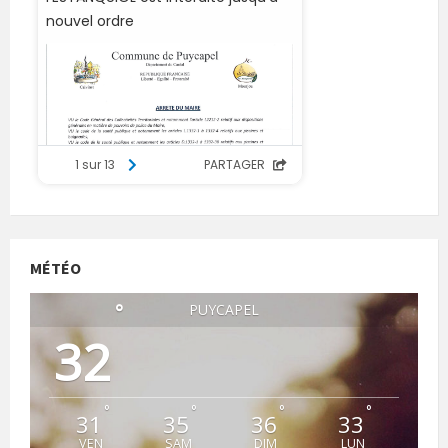
MÉTÉO
°
PUYCAPEL
32
°
°
°
°
31
35
36
33
VEN
SAM
DIM
LUN