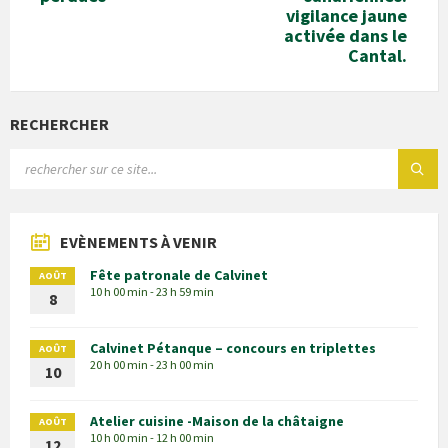
vigilance jaune
activée dans le
Cantal.
RECHERCHER
EVÈNEMENTS À VENIR
Fête patronale de Calvinet
AOÛT
10 h 00 min - 23 h 59 min
8
Calvinet Pétanque – concours en triplettes
AOÛT
20 h 00 min - 23 h 00 min
10
Atelier cuisine -Maison de la châtaigne
AOÛT
10 h 00 min - 12 h 00 min
12