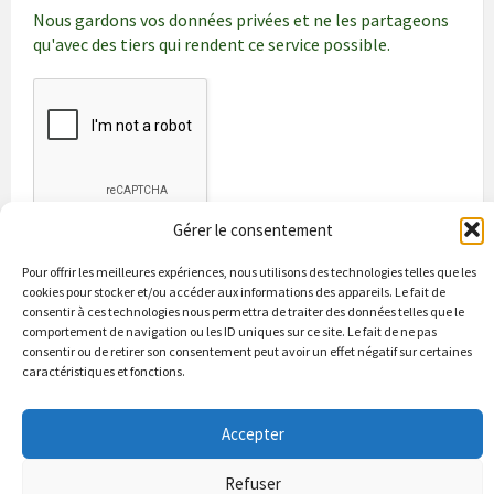
Nous gardons vos données privées et ne les partageons
qu'avec des tiers qui rendent ce service possible.
Gérer le consentement
Pour offrir les meilleures expériences, nous utilisons des technologies telles que les
cookies pour stocker et/ou accéder aux informations des appareils. Le fait de
consentir à ces technologies nous permettra de traiter des données telles que le
comportement de navigation ou les ID uniques sur ce site. Le fait de ne pas
consentir ou de retirer son consentement peut avoir un effet négatif sur certaines
caractéristiques et fonctions.
Bienvenue à Puycapel
La municipalité
Actualités
Les Associations
Les bonnes adresses
Un peu d’histoire
Accepter
Contacts & renseignements
Conformité à la loi RGPD
Refuser
© 2026 Site officiel de la commune de Puycapel dans le Cantal