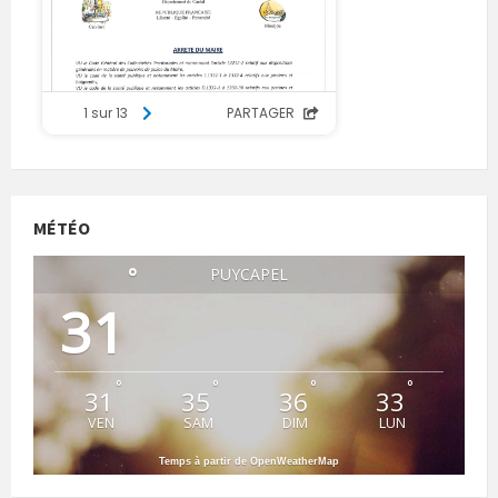
MÉTÉO
°
PUYCAPEL
31
°
°
°
°
31
35
36
33
VEN
SAM
DIM
LUN
Temps à partir de OpenWeatherMap