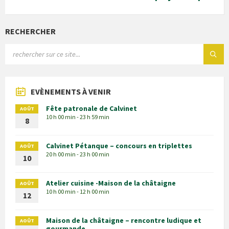
RECHERCHER
EVÈNEMENTS À VENIR
Fête patronale de Calvinet
AOÛT
10 h 00 min - 23 h 59 min
8
Calvinet Pétanque – concours en triplettes
AOÛT
20 h 00 min - 23 h 00 min
10
Atelier cuisine -Maison de la châtaigne
AOÛT
10 h 00 min - 12 h 00 min
12
Maison de la châtaigne – rencontre ludique et
AOÛT
gourmande