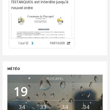
MÉTÉO
°
PUYCAPEL
19
°
°
°
°
34
33
34
34