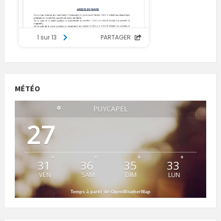
MÉTÉO
°
PUYCAPEL
27
°
°
°
°
31
36
35
33
VEN
SAM
DIM
LUN
Temps à partir de OpenWeatherMap