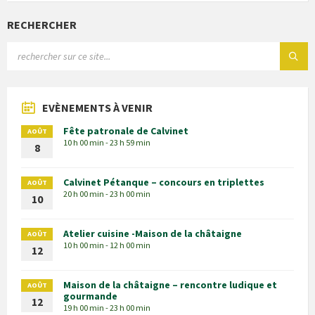
RECHERCHER
EVÈNEMENTS À VENIR
Fête patronale de Calvinet
AOÛT
10 h 00 min - 23 h 59 min
8
Calvinet Pétanque – concours en triplettes
AOÛT
20 h 00 min - 23 h 00 min
10
Atelier cuisine -Maison de la châtaigne
AOÛT
10 h 00 min - 12 h 00 min
12
Maison de la châtaigne – rencontre ludique et
AOÛT
gourmande
12
19 h 00 min - 23 h 00 min