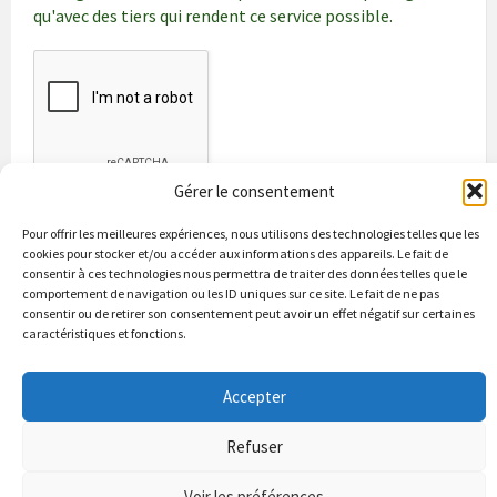
qu'avec des tiers qui rendent ce service possible.
Gérer le consentement
Pour offrir les meilleures expériences, nous utilisons des technologies telles que les
cookies pour stocker et/ou accéder aux informations des appareils. Le fait de
consentir à ces technologies nous permettra de traiter des données telles que le
comportement de navigation ou les ID uniques sur ce site. Le fait de ne pas
consentir ou de retirer son consentement peut avoir un effet négatif sur certaines
caractéristiques et fonctions.
Bienvenue à Puycapel
La municipalité
Actualités
Accepter
Les Associations
Les bonnes adresses
Un peu d’histoire
Contacts & renseignements
Conformité à la loi RGPD
Refuser
© 2026 Site officiel de la commune de Puycapel dans le Cantal
Puycapel.fr utilise des cookies pour améliorer les performance et
Voir les préférences