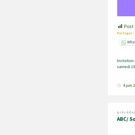
Post 
Partager :
Wha
Invitation
samedi 1
4 juin
précéde
ABC/ So