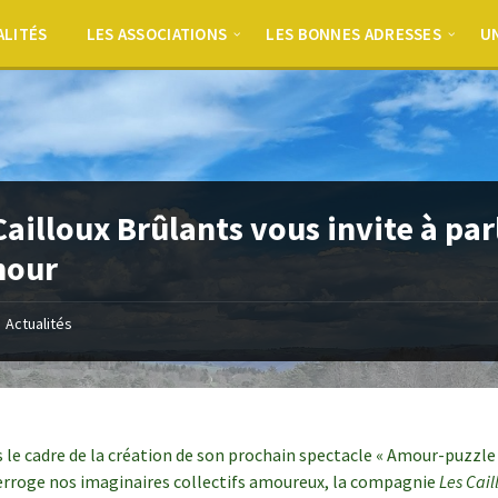
ALITÉS
LES ASSOCIATIONS
LES BONNES ADRESSES
UN
Cailloux Brûlants vous invite à par
mour
Actualités
 le cadre de la création de son prochain spectacle « Amour-puzzle 
erroge nos imaginaires collectifs amoureux, la compagnie
Les Cail