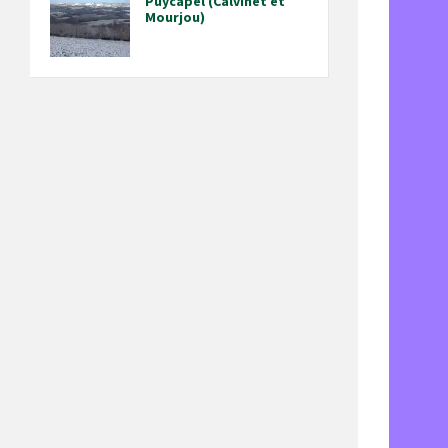
Puycapel (Calvinet et
Mourjou)