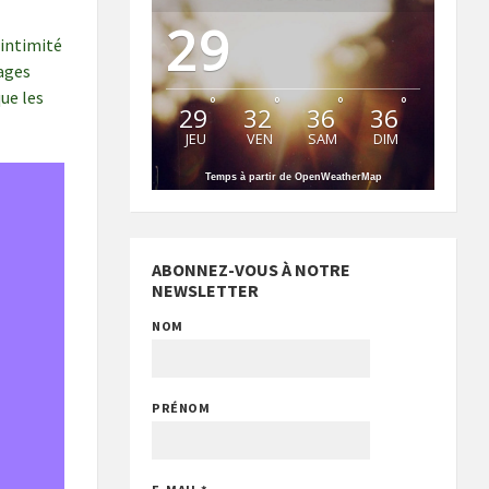
29
intimité
ages
ue les
°
°
°
°
29
32
36
36
JEU
VEN
SAM
DIM
Temps à partir de OpenWeatherMap
ABONNEZ-VOUS À NOTRE
NEWSLETTER
NOM
PRÉNOM