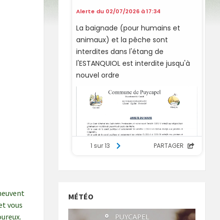
émeuvent
MÉTÉO
et vous
oureux.
°
PUYCAPEL