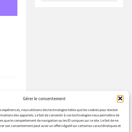
Gérer le consentement
suivant
es expériences, nous utilisons des technologies telles que les cookies pour stocker
rmations des appareils. Le fait de consentir à ces technologies nous permettra de
IRE DES
les que le comportement de navigation ou les ID uniques sur ce site. Le fait de ne
E L'EAU
irer son consentement peut avoir un effet négatif sur certaines caractéristiques et