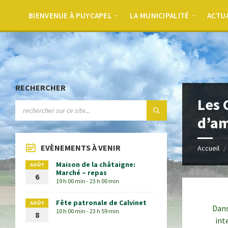
BIENVENUE À PUYCAPEL
LA MUNICIPALITÉ
ACTU
RECHERCHER
Les 
d’a
EVÈNEMENTS À VENIR
Accueil
Maison de la châtaigne:
AOÛT
Marché – repas
6
19 h 00 min - 23 h 00 min
Fête patronale de Calvinet
AOÛT
Dans
10 h 00 min - 23 h 59 min
8
int