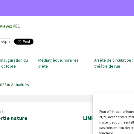
Views:
481
tsApp
: Inauguration du
Médiathèque: horaires
Arrêté de circulation :
6 octobre
d’été
théâtre de rue
 2022
in
Actualités
nt
Pour offrir les meilleur
et/ou accéder aux info
rtie nature
LIMITATION PROVISO
traiter des données tel
USAGES D
pas consentir ou de ret
fonctions.