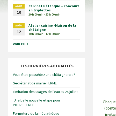
Calvinet Pétanque – concours
AOÛT
en triplettes
10
20 h 00 min - 23 h 00 min
Atelier cuisine -Maison de la
AOÛT
châtaigne
12
10 h 00 min - 12 h 00 min
VOIR PLUS
LES DERNIÈRES ACTUALITÉS
Vous êtes possédez une châtaigneraie?
Secrétariat de mairie FERME
Limitation des usages de l’eau au 24 juillet
Une belle nouvelle étape pour
Chaque 
INTERSCIENCE
(conte
Fermeture de la médiathèque
invito