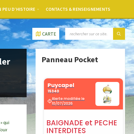
 PEU D’HISTOIRE
CONTACTS & RENSEIGNEMENTS
CARTE
Panneau Pocket
ler
» qui
loux