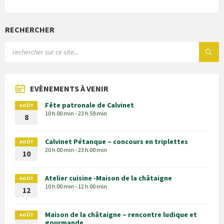
RECHERCHER
EVÈNEMENTS À VENIR
Fête patronale de Calvinet
AOÛT
10 h 00 min - 23 h 59 min
8
Calvinet Pétanque – concours en triplettes
AOÛT
20 h 00 min - 23 h 00 min
10
Atelier cuisine -Maison de la châtaigne
AOÛT
10 h 00 min - 12 h 00 min
12
Maison de la châtaigne – rencontre ludique et
AOÛT
gourmande