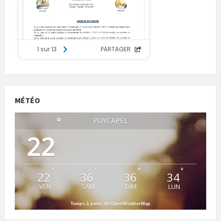
MÉTÉO
°
PUYCAPEL
22
°
°
°
°
22
36
36
34
VEN
SAM
DIM
LUN
Temps à partir de OpenWeatherMap