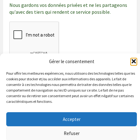
Nous gardons vos données privées et ne les partageons
qu'avec des tiers qui rendent ce service possible.
Gérer le consentement
Pour offrir les meilleures expériences, nous utilisons des technologies telles que les
cookies pour stocker et/ou accéder aux informations des appareils. Le fait de
consentir à ces technologies nous permettra de traiter des données telles que le
comportement de navigation ou les ID uniques sur ce site. Le fait de ne pas
consentir ou de retirer son consentement peut avoir un effet négatif sur certaines
caractéristiques et fonctions.
Bienvenue à Puycapel
La municipalité
Actualités
Accepter
Les Associations
Les bonnes adresses
Un peu d’histoire
Contacts & renseignements
Conformité à la loi RGPD
Refuser
© 2026 Site officiel de la commune de Puycapel dans le Cantal