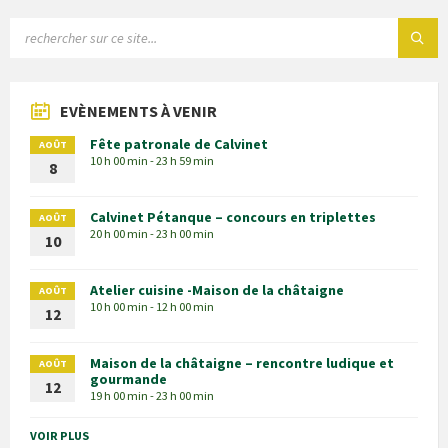
EVÈNEMENTS À VENIR
Fête patronale de Calvinet
AOÛT
10 h 00 min - 23 h 59 min
8
Calvinet Pétanque – concours en triplettes
AOÛT
20 h 00 min - 23 h 00 min
10
Atelier cuisine -Maison de la châtaigne
AOÛT
10 h 00 min - 12 h 00 min
12
Maison de la châtaigne – rencontre ludique et
AOÛT
gourmande
12
19 h 00 min - 23 h 00 min
VOIR PLUS