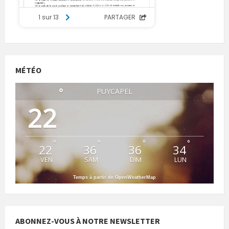
MÉTÉO
°
PUYCAPEL
22
°
°
°
°
22
36
36
34
VEN
SAM
DIM
LUN
Temps à partir de OpenWeatherMap
ABONNEZ-VOUS À NOTRE NEWSLETTER