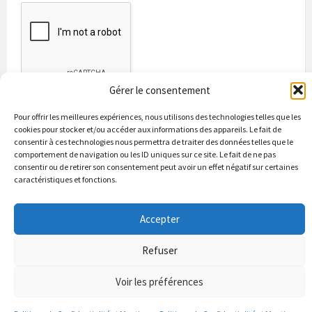
Gérer le consentement
Pour offrir les meilleures expériences, nous utilisons des technologies telles que les
cookies pour stocker et/ou accéder aux informations des appareils. Le fait de
consentir à ces technologies nous permettra de traiter des données telles que le
comportement de navigation ou les ID uniques sur ce site. Le fait de ne pas
consentir ou de retirer son consentement peut avoir un effet négatif sur certaines
caractéristiques et fonctions.
Bienvenue à Puycapel
La municipalité
Actualités
Accepter
Les Associations
Les bonnes adresses
Un peu d’histoire
Contacts & renseignements
Conformité à la loi RGPD
Refuser
© 2026 Site officiel de la commune de Puycapel dans le Cantal
Puycapel.fr utilise des cookies pour améliorer les performance et
Voir les préférences
votre usage du site web. nous présumons de votre accord pour
l'usage de ces cookies cependant vous pouvez le refuser comme la loi