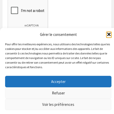
Gérer le consentement
Pour offrir les meilleures expériences, nous utilisons des technologies telles que les
cookies pour stocker et/ou accéder aux informations des appareils. Le fait de
consentir à ces technologies nous permettra de traiter des données telles que le
comportement de navigation ou les ID uniques sur ce site. Le fait de ne pas
consentir ou de retirer son consentement peut avoir un effet négatif sur certaines
caractéristiques et fonctions.
Bienvenue à Puycapel
La municipalité
Actualités
Les Associations
Les bonnes adresses
Un peu d’histoire
Accepter
Contacts & renseignements
Conformité à la loi RGPD
Refuser
© 2026 Site officiel de la commune de Puycapel dans le Cantal
Puycapel.fr utilise des cookies pour améliorer les performance et
Voir les préférences
votre usage du site web. nous présumons de votre accord pour
l'usage de ces cookies cependant vous pouvez le refuser comme la loi