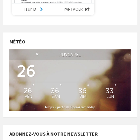
MÉTÉO
°
PUYCAPEL
26
°
°
°
°
26
36
36
33
VEN
SAM
DIM
LUN
Temps à partir de OpenWeatherMap
ABONNEZ-VOUS À NOTRE NEWSLETTER