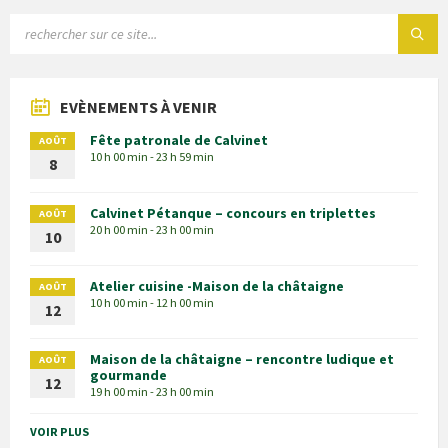
EVÈNEMENTS À VENIR
Fête patronale de Calvinet
AOÛT
10 h 00 min - 23 h 59 min
8
Calvinet Pétanque – concours en triplettes
AOÛT
20 h 00 min - 23 h 00 min
10
Atelier cuisine -Maison de la châtaigne
AOÛT
10 h 00 min - 12 h 00 min
12
Maison de la châtaigne – rencontre ludique et
AOÛT
gourmande
12
19 h 00 min - 23 h 00 min
VOIR PLUS