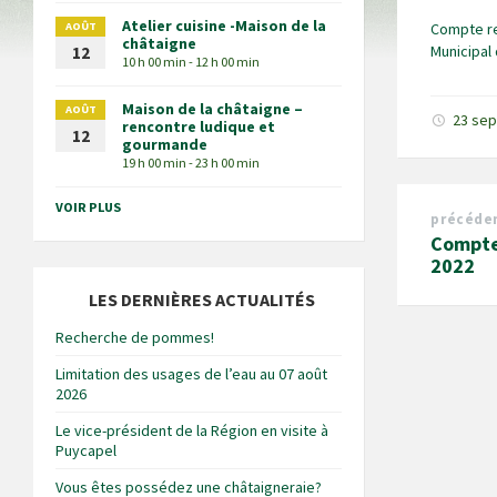
Atelier cuisine -Maison de la
AOÛT
Compte r
châtaigne
Municipal 
12
10 h 00 min - 12 h 00 min
Maison de la châtaigne –
AOÛT
23 se
rencontre ludique et
12
gourmande
19 h 00 min - 23 h 00 min
VOIR PLUS
précéde
Compte 
2022
LES DERNIÈRES ACTUALITÉS
Recherche de pommes!
Limitation des usages de l’eau au 07 août
2026
Le vice-président de la Région en visite à
Puycapel
Vous êtes possédez une châtaigneraie?