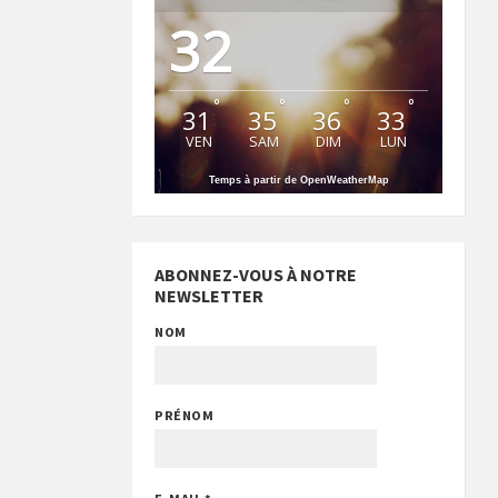
32
°
°
°
°
31
35
36
33
VEN
SAM
DIM
LUN
Temps à partir de OpenWeatherMap
ABONNEZ-VOUS À NOTRE
NEWSLETTER
NOM
PRÉNOM