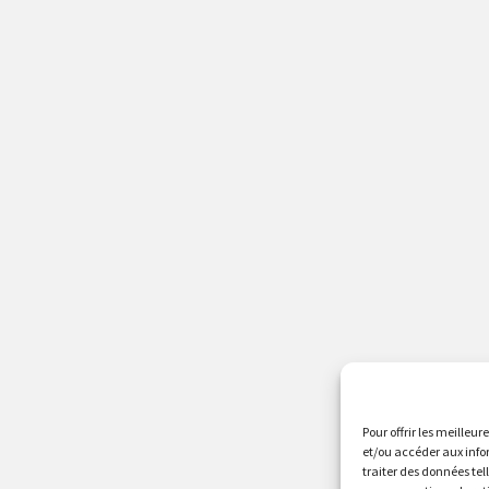
Pour offrir les meilleur
et/ou accéder aux info
traiter des données tel