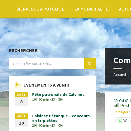
BIENVENUE À PUYCAPEL
LA MUNICIPALITÉ
ACTU
RECHERCHER
Comp
Accueil
EVÈNEMENTS À VENIR
Fête patronale de Calvinet
AOÛT
10 h 00 min - 23 h 59 min
CR-CM-03-
8
Post 
Partager :
Calvinet Pétanque – concours
AOÛT
en triplettes
Wha
10
20 h 00 min - 23 h 00 min