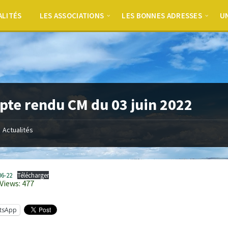
ALITÉS
LES ASSOCIATIONS
LES BONNES ADRESSES
UN
te rendu CM du 03 juin 2022
Actualités
06-22
Télécharger
Views:
477
tsApp