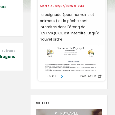
mars
suivant
dragons
MÉTÉO
°
PUYCAPEL