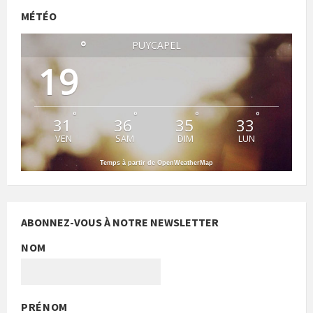
MÉTÉO
°
PUYCAPEL
19
°
°
°
°
31
36
35
33
VEN
SAM
DIM
LUN
Temps à partir de OpenWeatherMap
ABONNEZ-VOUS À NOTRE NEWSLETTER
NOM
PRÉNOM