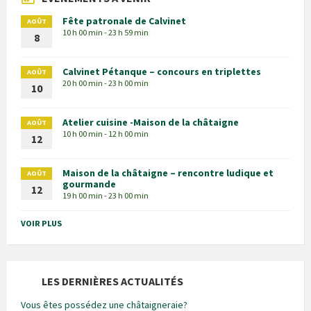
Fête patronale de Calvinet
AOÛT
10 h 00 min - 23 h 59 min
8
Calvinet Pétanque – concours en triplettes
AOÛT
20 h 00 min - 23 h 00 min
10
Atelier cuisine -Maison de la châtaigne
AOÛT
10 h 00 min - 12 h 00 min
12
Maison de la châtaigne – rencontre ludique et
AOÛT
gourmande
12
19 h 00 min - 23 h 00 min
VOIR PLUS
LES DERNIÈRES ACTUALITÉS
Vous êtes possédez une châtaigneraie?