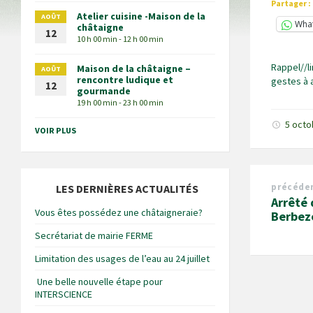
Partager :
Atelier cuisine -Maison de la
AOÛT
Wha
châtaigne
12
10 h 00 min - 12 h 00 min
Rappel//l
Maison de la châtaigne –
AOÛT
rencontre ludique et
gestes à 
12
gourmande
19 h 00 min - 23 h 00 min
5 oct
VOIR PLUS
précéde
LES DERNIÈRES ACTUALITÉS
Arrêté 
Vous êtes possédez une châtaigneraie?
Berbez
Secrétariat de mairie FERME
Limitation des usages de l’eau au 24 juillet
Une belle nouvelle étape pour
INTERSCIENCE