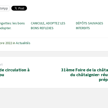
tsApp
ingettes: les bons
CANICULE, ADOPTEZ LES
DÉPÔTS SAUVAGES
adopter.
BONS REFLEXES
INTERDITS
obre 2022
in
Actualités
nt
de circulation à
31ème Foire de la châta
ou
du châtaignier- ré
prép