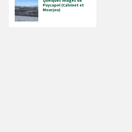
Quelques images de
Puycapel (Calvinet et
Mourjou)