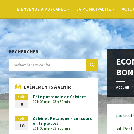
BIENVENUE À PUYCAPEL
LA MUNICIPALITÉ
ACTU
RECHERCHER
ECO
BON
EVÈNEMENTS À VENIR
Accueil
Fête patronale de Calvinet
AOÛT
10 h 00 min - 23 h 59 min
8
particuli
Calvinet Pétanque – concours
AOÛT
en triplettes
10
Post 
20 h 00 min - 23 h 00 min