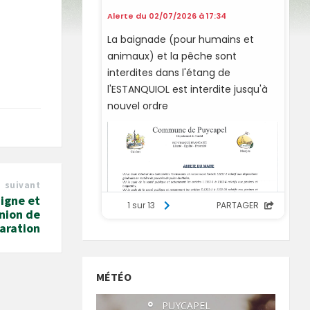
suivant
igne et
union de
aration
MÉTÉO
°
PUYCAPEL