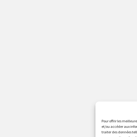
Pour offrir les meilleur
et/ou accéder aux info
traiter des données tel