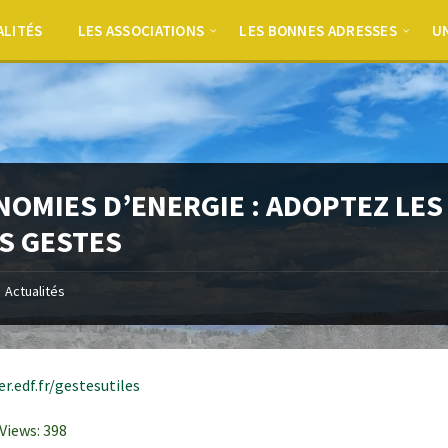
ALITÉS
LES ASSOCIATIONS
LES BONNES ADRESSES
UN
NOMIES D’ENERGIE : ADOPTEZ LES
S GESTES
Actualités
er.edf.fr/gestesutiles
Views:
398