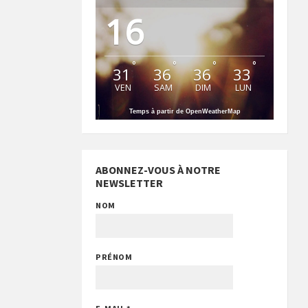
16
°
°
°
°
31
36
36
33
VEN
SAM
DIM
LUN
Temps à partir de OpenWeatherMap
ABONNEZ-VOUS À NOTRE
NEWSLETTER
NOM
PRÉNOM