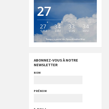
27
°
°
°
°
27
34
33
34
SAM
DIM
LUN
MAR
Temps à partir de OpenWeatherMap
ABONNEZ-VOUS À NOTRE
NEWSLETTER
NOM
PRÉNOM