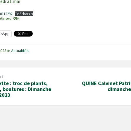
edi 31 mai
40112292
Télécharger
Views:
396
tsApp
2023
in
Actualités
nt
tte : troc de plants,
QUINE Calvinet Patri
, boutures : Dimanche
dimanche
 2023