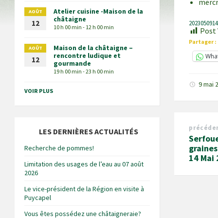
mercr
Atelier cuisine -Maison de la
AOÛT
châtaigne
12
202305091
10 h 00 min - 12 h 00 min
Post 
Partager :
Maison de la châtaigne –
AOÛT
rencontre ludique et
Wha
12
gourmande
19 h 00 min - 23 h 00 min
9 mai 
VOIR PLUS
précéde
LES DERNIÈRES ACTUALITÉS
Serfoue
graines
Recherche de pommes!
14 Mai
Limitation des usages de l’eau au 07 août
2026
Le vice-président de la Région en visite à
Puycapel
Vous êtes possédez une châtaigneraie?