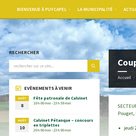
BIENVENUE À PUYCAPEL
LA MUNICIPALITÉ
ACTU
RECHERCHER
Coup
Accueil
EVÈNEMENTS À VENIR
Fête patronale de Calvinet
AOÛT
10 h 00 min - 23 h 59 min
8
SECTEUR 
Pouget, 
Calvinet Pétanque – concours
AOÛT
en triplettes
10
jeudi
20 h 00 min - 23 h 00 min