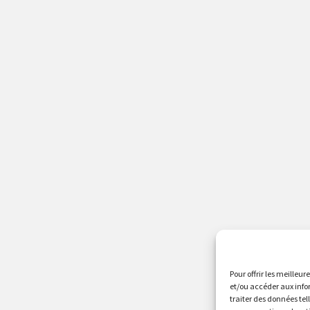
Pour offrir les meilleur
et/ou accéder aux info
traiter des données tel