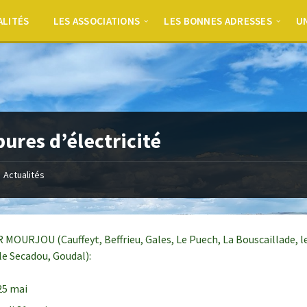
ALITÉS
LES ASSOCIATIONS
LES BONNES ADRESSES
UN
ures d’électricité
Actualités
MOURJOU (Cauffeyt, Beffrieu, Gales, Le Puech, La Bouscaillade, l
le Secadou, Goudal):
 25 mai