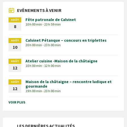
EVÈNEMENTS À VENIR
Fête patronale de Calvinet
AOÛT
10 h 00 min - 23 h 59 min
8
Calvinet Pétanque – concours en triplettes
AOÛT
20 h 00 min - 23 h 00 min
10
Atelier cuisine -Maison de la châtaigne
AOÛT
10 h 00 min - 12 h 00 min
12
Maison de la châtaigne – rencontre ludique et
AOÛT
gourmande
12
19 h 00 min - 23 h 00 min
VOIR PLUS
LES DERNIÈRES ACTUALITÉS