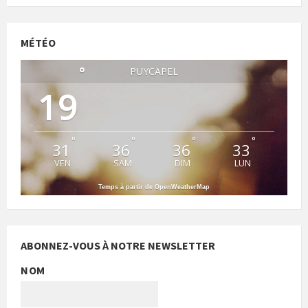
MÉTÉO
°
PUYCAPEL
19
°
°
°
°
31
36
36
33
VEN
SAM
DIM
LUN
Temps à partir de OpenWeatherMap
ABONNEZ-VOUS À NOTRE NEWSLETTER
NOM