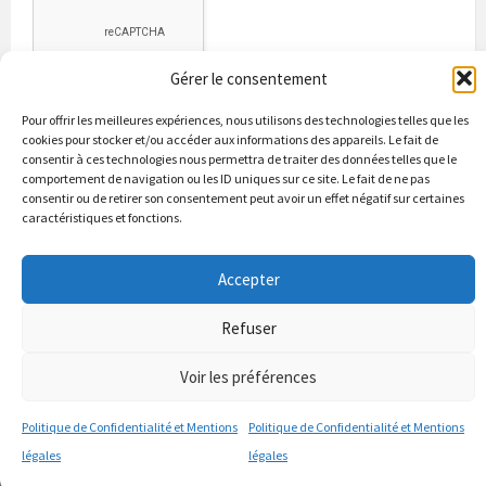
Gérer le consentement
Pour offrir les meilleures expériences, nous utilisons des technologies telles que les
cookies pour stocker et/ou accéder aux informations des appareils. Le fait de
consentir à ces technologies nous permettra de traiter des données telles que le
comportement de navigation ou les ID uniques sur ce site. Le fait de ne pas
consentir ou de retirer son consentement peut avoir un effet négatif sur certaines
caractéristiques et fonctions.
Bienvenue à Puycapel
La municipalité
Actualités
Les Associations
Les bonnes adresses
Un peu d’histoire
Accepter
Contacts & renseignements
Conformité à la loi RGPD
© 2026 Site officiel de la commune de Puycapel dans le Cantal
Refuser
Puycapel.fr utilise des cookies pour améliorer les performance et
Voir les préférences
votre usage du site web. nous présumons de votre accord pour
l'usage de ces cookies cependant vous pouvez le refuser comme la loi
Politique de Confidentialité et Mentions
Politique de Confidentialité et Mentions
le dicte et vous en donne le droit .
J'accepte
légales
légales
politique de confidentialité