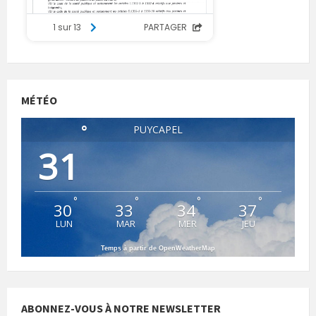
MÉTÉO
°
PUYCAPEL
31
°
°
°
°
30
33
34
37
LUN
MAR
MER
JEU
Temps à partir de OpenWeatherMap
ABONNEZ-VOUS À NOTRE NEWSLETTER