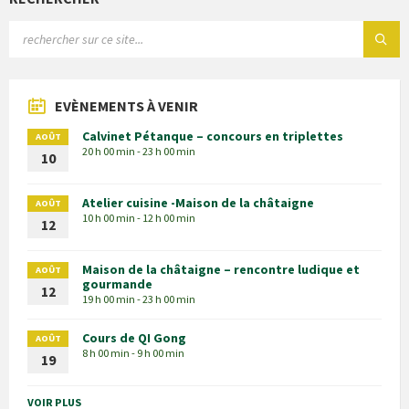
EVÈNEMENTS À VENIR
Calvinet Pétanque – concours en triplettes
AOÛT
20 h 00 min - 23 h 00 min
10
Atelier cuisine -Maison de la châtaigne
AOÛT
10 h 00 min - 12 h 00 min
12
Maison de la châtaigne – rencontre ludique et
AOÛT
gourmande
12
19 h 00 min - 23 h 00 min
Cours de QI Gong
AOÛT
8 h 00 min - 9 h 00 min
19
VOIR PLUS