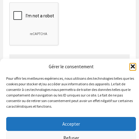
Gérer le consentement
Pour offrir les meilleures expériences, nous utilisons des technologies telles que les
cookies pour stocker et/ou accéder aux informations des appareils. Le fait de
consentir à ces technologies nous permettra de traiter des données telles que le
Bienvenue à Puycapel
La municipalité
Actualités
comportement de navigation ou les ID uniques sur ce site. Le fait de ne pas
Les Associations
Les bonnes adresses
Un peu d’histoire
consentir ou de retirer son consentement peut avoir un effet négatif sur certaines
Contacts & renseignements
caractéristiques et fonctions.
© 2026 Site officiel de la commune de Puycapel dans le Cantal
Accepter
Refuser