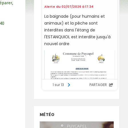
éparer,
340
MÉTÉO
°
PUYCAPEL