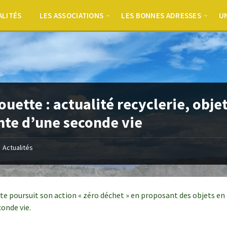
ALITÉS
LES ASSOCIATIONS
LES BONNES ADRESSES
UN
ouette : actualité recyclerie, obje
nte d’une seconde vie
Actualités
te poursuit son action « zéro déchet » en proposant des objets en
conde vie.