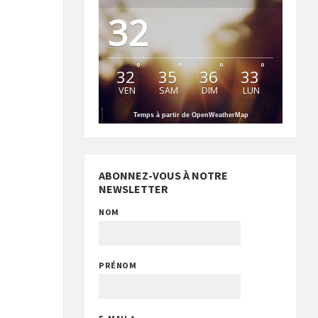
32
°
°
°
°
32
35
36
33
VEN
SAM
DIM
LUN
Temps à partir de OpenWeatherMap
ABONNEZ-VOUS À NOTRE
NEWSLETTER
NOM
PRÉNOM