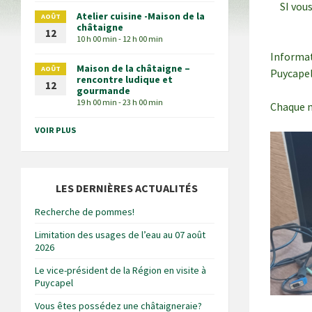
SI vou
Atelier cuisine -Maison de la
AOÛT
châtaigne
12
10 h 00 min - 12 h 00 min
Informat
Maison de la châtaigne –
AOÛT
Puycape
rencontre ludique et
12
gourmande
19 h 00 min - 23 h 00 min
Chaque m
VOIR PLUS
LES DERNIÈRES ACTUALITÉS
Recherche de pommes!
Limitation des usages de l’eau au 07 août
2026
Le vice-président de la Région en visite à
Puycapel
Vous êtes possédez une châtaigneraie?