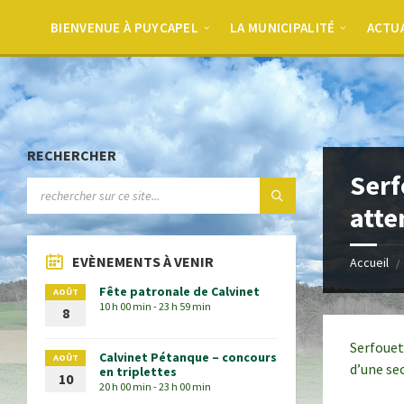
BIENVENUE À PUYCAPEL
LA MUNICIPALITÉ
ACTU
RECHERCHER
Serf
atte
EVÈNEMENTS À VENIR
Accueil
Fête patronale de Calvinet
AOÛT
10 h 00 min - 23 h 59 min
8
Serfouet
Calvinet Pétanque – concours
AOÛT
d’une se
en triplettes
10
20 h 00 min - 23 h 00 min