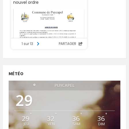
MÉTÉO
°
PUYCAPEL
29
°
°
°
°
29
32
36
36
JEU
VEN
SAM
DIM