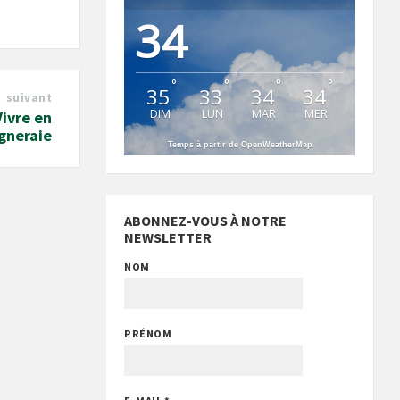
34
°
°
°
°
35
33
34
34
suivant
DIM
LUN
MAR
MER
ivre en
gneraie
Temps à partir de OpenWeatherMap
ABONNEZ-VOUS À NOTRE
NEWSLETTER
NOM
PRÉNOM