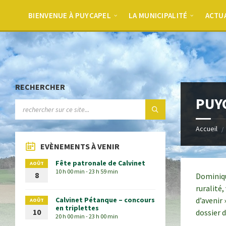
BIENVENUE À PUYCAPEL
LA MUNICIPALITÉ
ACTU
RECHERCHER
PUYC
Accueil
EVÈNEMENTS À VENIR
Fête patronale de Calvinet
AOÛT
10 h 00 min - 23 h 59 min
8
Dominiqu
ruralité
Calvinet Pétanque – concours
d’avenir 
AOÛT
en triplettes
10
dossier 
20 h 00 min - 23 h 00 min