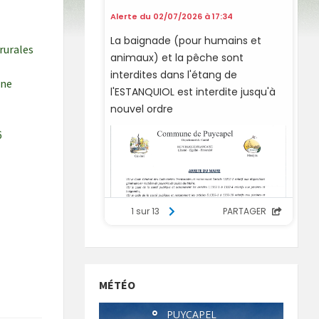
rurales
une
6
MÉTÉO
°
PUYCAPEL