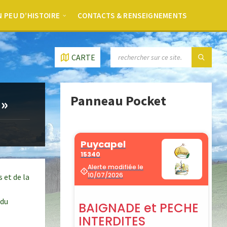
 PEU D’HISTOIRE
CONTACTS & RENSEIGNEMENTS
CARTE
Panneau Pocket
 »
 et de la
 du