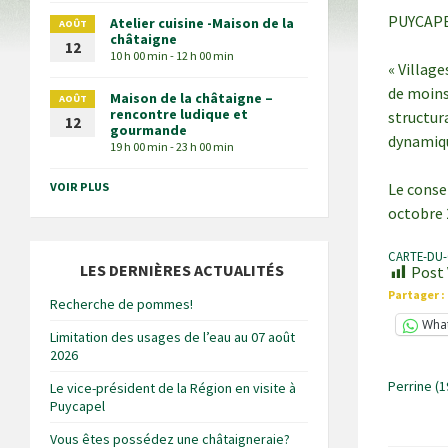
PUYCAPE
Atelier cuisine -Maison de la
AOÛT
châtaigne
12
10 h 00 min - 12 h 00 min
« Villag
de moins
Maison de la châtaigne –
AOÛT
rencontre ludique et
structur
12
gourmande
dynamiq
19 h 00 min - 23 h 00 min
VOIR PLUS
Le consei
octobre 
CARTE-DU-
LES DERNIÈRES ACTUALITÉS
Post 
Partager :
Recherche de pommes!
Wha
Limitation des usages de l’eau au 07 août
2026
Perrine (
Le vice-président de la Région en visite à
Puycapel
Vous êtes possédez une châtaigneraie?