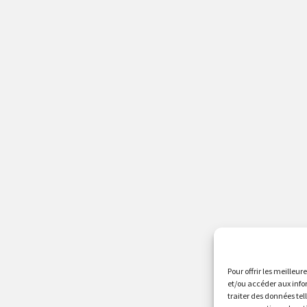
Pour offrir les meilleur
et/ou accéder aux info
traiter des données tel