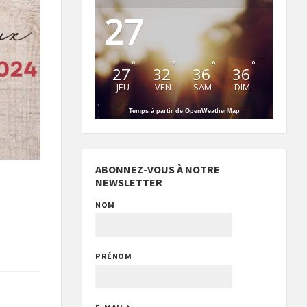
27
°
°
°
°
27
32
36
36
JEU
VEN
SAM
DIM
Temps à partir de OpenWeatherMap
ABONNEZ-VOUS À NOTRE
NEWSLETTER
NOM
PRÉNOM