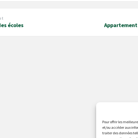
nt
es écoles
Appartement 
Pour offrir les meilleur
et/ou accéder aux info
traiter des données tel