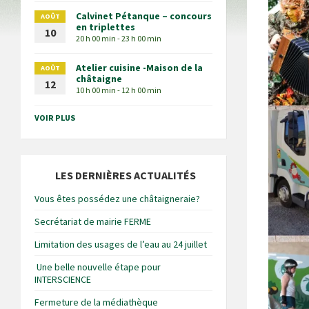
Calvinet Pétanque – concours
AOÛT
en triplettes
10
20 h 00 min - 23 h 00 min
Atelier cuisine -Maison de la
AOÛT
châtaigne
12
10 h 00 min - 12 h 00 min
VOIR PLUS
LES DERNIÈRES ACTUALITÉS
Vous êtes possédez une châtaigneraie?
Secrétariat de mairie FERME
Limitation des usages de l’eau au 24 juillet
Une belle nouvelle étape pour
INTERSCIENCE
Fermeture de la médiathèque