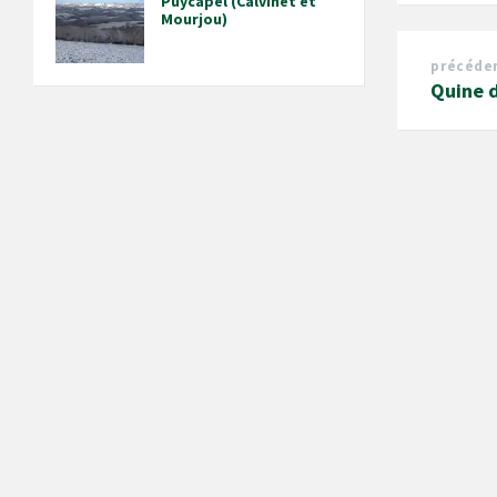
Puycapel (Calvinet et
Mourjou)
précéde
Quine d