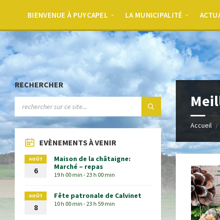
BIENVENUE À PUYCAPEL
LA MUNICIPALITÉ
ACTU
RECHERCHER
Meil
Accueil
EVÈNEMENTS À VENIR
Maison de la châtaigne:
AOÛT
Marché – repas
6
19 h 00 min - 23 h 00 min
Fête patronale de Calvinet
AOÛT
10 h 00 min - 23 h 59 min
8