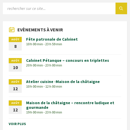
EVÈNEMENTS À VENIR
Fête patronale de Calvinet
AOÛT
10 h 00 min - 23 h 59 min
8
Calvinet Pétanque – concours en triplettes
AOÛT
20 h 00 min - 23 h 00 min
10
Atelier cuisine -Maison de la châtaigne
AOÛT
10 h 00 min - 12 h 00 min
12
Maison de la châtaigne – rencontre ludique et
AOÛT
gourmande
12
19 h 00 min - 23 h 00 min
VOIR PLUS