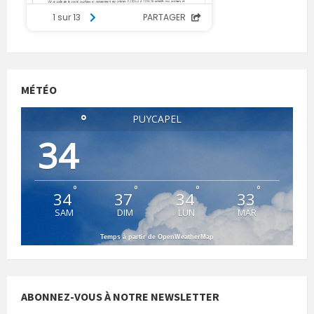
MÉTÉO
°
PUYCAPEL
34
°
°
°
°
34
37
34
33
SAM
DIM
LUN
MAR
Temps à partir de OpenWeatherMap
ABONNEZ-VOUS À NOTRE NEWSLETTER