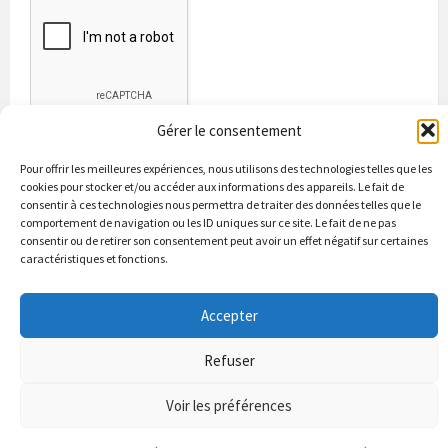
Gérer le consentement
Pour offrir les meilleures expériences, nous utilisons des technologies telles que les
cookies pour stocker et/ou accéder aux informations des appareils. Le fait de
consentir à ces technologies nous permettra de traiter des données telles que le
comportement de navigation ou les ID uniques sur ce site. Le fait de ne pas
consentir ou de retirer son consentement peut avoir un effet négatif sur certaines
caractéristiques et fonctions.
Bienvenue à Puycapel
La municipalité
Actualités
Les Associations
Les bonnes adresses
Un peu d’histoire
Accepter
Contacts & renseignements
Conformité à la loi RGPD
Refuser
© 2026 Site officiel de la commune de Puycapel dans le Cantal
Puycapel.fr utilise des cookies pour améliorer les performance et
Voir les préférences
votre usage du site web. nous présumons de votre accord pour
l'usage de ces cookies cependant vous pouvez le refuser comme la loi