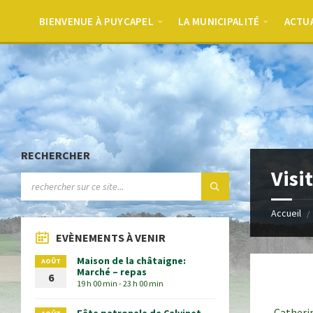
BIENVENUE À PUYCAPEL
LA MUNICIPALITÉ
ACTU
RECHERCHER
Visi
Accueil
EVÈNEMENTS À VENIR
Maison de la châtaigne:
AOÛT
Marché – repas
6
19 h 00 min - 23 h 00 min
Catherin