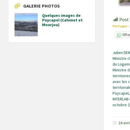
GALERIE PHOTOS
Quelques images de
Post 
Puycapel (Calvinet et
Mourjou)
Partager :
Wha
Julien D
Ministre c
du Logeme
Ministre 
territoire
avec les c
territoria
Puycapel, 
INTERLAB 
octobre 
24 avr