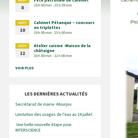
Fête patronale de Calvinet
AOÛT
10 h 00 min - 23 h 59 min
8
Phi
Calvinet Pétanque – concours
AOÛT
en triplettes
10
20 h 00 min - 23 h 00 min
Atelier cuisine -Maison de la
AOÛT
châtaigne
12
10 h 00 min - 12 h 00 min
VOIR PLUS
LES DERNIÈRES ACTUALITÉS
Secrétariat de mairie -Mourjou
Limitation des usages de l’eau au 24 juillet
Une belle nouvelle étape pour
INTERSCIENCE