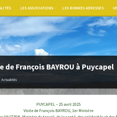
ALITÉS
LES ASSOCIATIONS
LES BONNES ADRESSES
UN
te de François BAYROU à Puycapel
Actualités
PUYCAPEL – 25 avril 2025
Visite de François BAYROU, 1er Ministre
e VAUTRIN, Ministre du travail, de la santé, des solidarités et des 