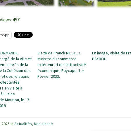
Views:
457
tsApp
ENORMANDIE,
Visite de Franck RIESTER
En image, visite de Fr
hargé de la Ville et
Ministre du commerce
BAYROU
nt auprès de la
extérieur et de l’attractivité
de la Cohésion des
économique, Puycapel 1er
s et des relations
Février 2022.
ollectivités
les en visite à
à l’usine
de Mourjou, le 17
2019
il 2025
in
Actualités
,
Non classé