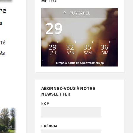
MÉTÉO
°
PUYCAPEL
29
°
°
°
°
29
32
35
36
JEU
VEN
SAM
DIM
Temps à partir de OpenWeatherMap
ABONNEZ-VOUS À NOTRE
NEWSLETTER
NOM
PRÉNOM