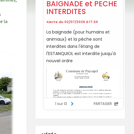
s
e la