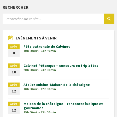
RECHERCHER
EVÈNEMENTS À VENIR
Fête patronale de Calvinet
AOÛT
10 h 00 min - 23 h 59 min
8
Calvinet Pétanque – concours en triplettes
AOÛT
20 h 00 min - 23 h 00 min
10
Atelier cuisine -Maison de la châtaigne
AOÛT
10 h 00 min - 12 h 00 min
12
Maison de la châtaigne – rencontre ludique et
AOÛT
gourmande
12
19 h 00 min - 23 h 00 min