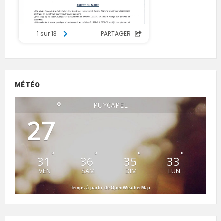
MÉTÉO
°
PUYCAPEL
27
°
°
°
°
31
36
35
33
VEN
SAM
DIM
LUN
Temps à partir de OpenWeatherMap