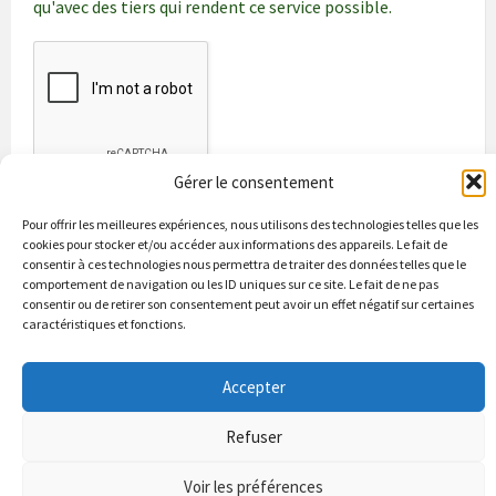
qu'avec des tiers qui rendent ce service possible.
Gérer le consentement
Pour offrir les meilleures expériences, nous utilisons des technologies telles que les
cookies pour stocker et/ou accéder aux informations des appareils. Le fait de
consentir à ces technologies nous permettra de traiter des données telles que le
comportement de navigation ou les ID uniques sur ce site. Le fait de ne pas
consentir ou de retirer son consentement peut avoir un effet négatif sur certaines
caractéristiques et fonctions.
Bienvenue à Puycapel
La municipalité
Actualités
Accepter
Les Associations
Les bonnes adresses
Un peu d’histoire
Contacts & renseignements
Conformité à la loi RGPD
Refuser
© 2026 Site officiel de la commune de Puycapel dans le Cantal
Puycapel.fr utilise des cookies pour améliorer les performance et
Voir les préférences