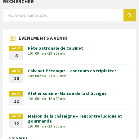
RECHERCHER
EVÈNEMENTS À VENIR
Fête patronale de Calvinet
AOÛT
10 h 00 min - 23 h 59 min
8
Calvinet Pétanque – concours en triplettes
AOÛT
20 h 00 min - 23 h 00 min
10
Atelier cuisine -Maison de la châtaigne
AOÛT
10 h 00 min - 12 h 00 min
12
Maison de la châtaigne – rencontre ludique et
AOÛT
gourmande
12
19 h 00 min - 23 h 00 min
VOIR PLUS