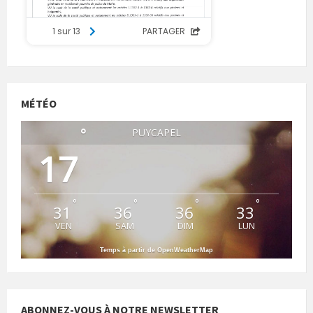
MÉTÉO
°
PUYCAPEL
17
°
°
°
°
31
36
36
33
VEN
SAM
DIM
LUN
Temps à partir de OpenWeatherMap
ABONNEZ-VOUS À NOTRE NEWSLETTER