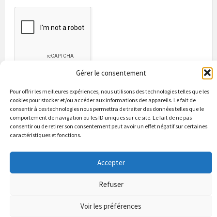
Gérer le consentement
Pour offrir les meilleures expériences, nous utilisons des technologies telles que les
cookies pour stocker et/ou accéder aux informations des appareils. Le fait de
consentir à ces technologies nous permettra de traiter des données telles que le
comportement de navigation ou les ID uniques sur ce site. Le fait de ne pas
consentir ou de retirer son consentement peut avoir un effet négatif sur certaines
caractéristiques et fonctions.
Bienvenue à Puycapel
La municipalité
Actualités
Les Associations
Les bonnes adresses
Un peu d’histoire
Accepter
Contacts & renseignements
Conformité à la loi RGPD
Refuser
© 2026 Site officiel de la commune de Puycapel dans le Cantal
Puycapel.fr utilise des cookies pour améliorer les performance et
Voir les préférences
votre usage du site web. nous présumons de votre accord pour